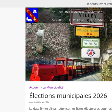
En poursuivant votr
Consultez le dernier
Trabec flash
ACCUEIL
LE VILLAGE
TOURISME
V
Accueil
>
La Municipalité
Élections municipales 2026
lundi 16 février 2026
La date limite d’inscription sur les listes électorales pour