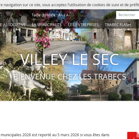
e navigation sur ce site, vous acceptez l’utilisation de cookies de suivi et de pré
Rechercher :
Taille du texte :
A+
/
A-
IE ASSOCIATIVE
LA MUNICIPALITÉ
LES ENTREPRISES
TRABEC FLASH
VILLEY LE SEC
BIENVENUE CHEZ LES TRABECS
 les municipales 2026 est reporté au 5 mars 2026 si vous êtes dans