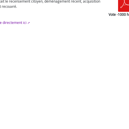
s fait le recensement citoyen, déménagement récent, acquisition
t recouvré.
Vote -1000 h
le directement ici