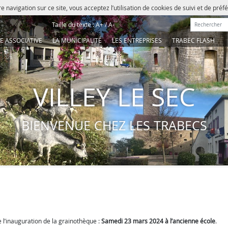
e navigation sur ce site, vous acceptez l’utilisation de cookies de suivi et de pré
Rechercher :
Taille du texte :
A+
/
A-
IE ASSOCIATIVE
LA MUNICIPALITÉ
LES ENTREPRISES
TRABEC FLASH
VILLEY LE SEC
BIENVENUE CHEZ LES TRABECS
 l’inauguration de la grainothèque :
Samedi 23 mars 2024 à l’ancienne école
.