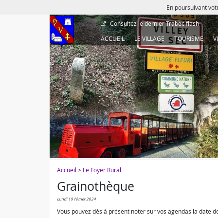
En poursuivant votr
Consultez le dernier
Trabec flash
ACCUEIL
LE VILLAGE
TOURISME
V
Accueil
>
Le Foyer Rural
Grainothèque
lundi 19 février 2024
Vous pouvez dès à présent noter sur vos agendas la date de