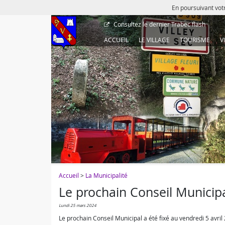
En poursuivant votr
Consultez le dernier
Trabec flash
ACCUEIL
LE VILLAGE
TOURISME
V
Accueil
>
La Municipalité
Le prochain Conseil Municipal
lundi 25 mars 2024
Le prochain Conseil Municipal a été fixé au vendredi 5 avril