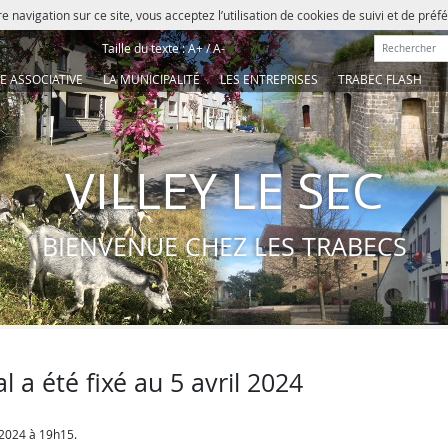
e navigation sur ce site, vous acceptez l’utilisation de cookies de suivi et de pré
Rechercher :
Taille du texte :
A+
/
A-
IE ASSOCIATIVE
LA MUNICIPALITÉ
LES ENTREPRISES
TRABEC FLASH
VILLEY LE SEC
BIENVENUE CHEZ LES TRABECS
 a été fixé au 5 avril 2024
 2024 à 19h15.