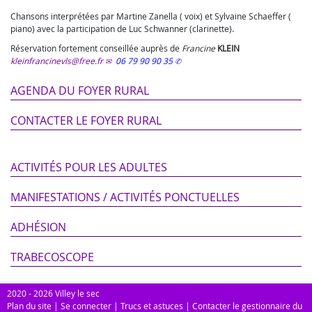
Chansons interprétées par Martine Zanella ( voix) et Sylvaine Schaeffer (
piano) avec la participation de Luc Schwanner (clarinette).
Réservation fortement conseillée auprès de
Francine
KLEIN
kleinfrancinevls@free.fr
06 79 90 90 35
AGENDA DU FOYER RURAL
CONTACTER LE FOYER RURAL
ACTIVITÉS POUR LES ADULTES
MANIFESTATIONS / ACTIVITÉS PONCTUELLES
ADHÉSION
TRABECOSCOPE
2020 - 2026 Villey le sec
Plan du site
|
Se connecter
|
Trucs et astuces
|
Contacter le gestionnaire du