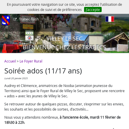
En poursuivant votre navigation sur ce site, vous acceptez l’utilisation de
cookies de suivi et de préférences
J’accepte
Trabec flash
fr
VILLEY LE SEC
BIENVENUE CHEZ LES TRABECS
Accueil
>
Le Foyer Rural
Soirée ados (11/17 ans)
lundi 20 janvier 2025
Audrey et Clémence, animatrices de Nooba (animation jeunesse du
Territoire) ainsi que le Foyer Rural de Villey le Sec, proposent une rencontre
« ados » avec les jeunes de Villey le Sec.
Se retrouver autour de quelques pizzas, discuter, s’exprimer sur les envies,
les souhaits et les possibilités de sorties, d’activités...
Nous vous y attendons nombreux,
à l’ancienne école, mardi 11 février de
18h30 à 22h
.