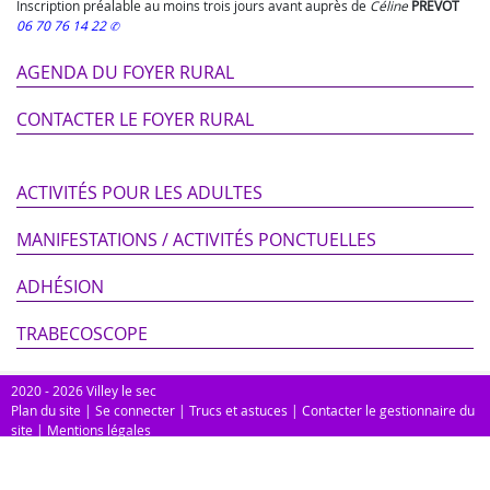
Inscription préalable au moins trois jours avant auprès de
Céline
PRÉVOT
06 70 76 14 22
AGENDA DU FOYER RURAL
CONTACTER LE FOYER RURAL
ACTIVITÉS POUR LES ADULTES
MANIFESTATIONS / ACTIVITÉS PONCTUELLES
ADHÉSION
TRABECOSCOPE
2020 - 2026 Villey le sec
Plan du site
|
Se connecter
|
Trucs et astuces
|
Contacter le gestionnaire du
site
|
Mentions légales