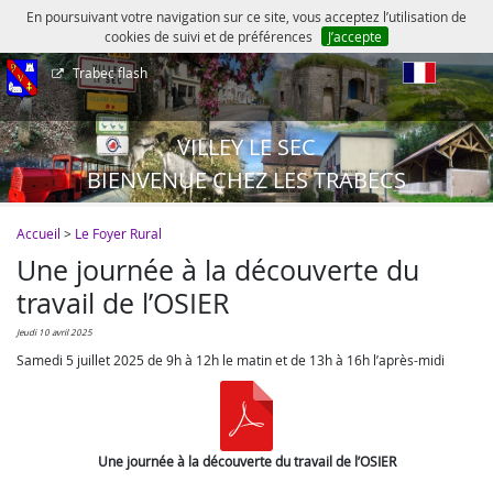
En poursuivant votre navigation sur ce site, vous acceptez l’utilisation de
cookies de suivi et de préférences
J’accepte
Trabec flash
fr
VILLEY LE SEC
BIENVENUE CHEZ LES TRABECS
Accueil
>
Le Foyer Rural
Une journée à la découverte du
travail de l’OSIER
jeudi 10 avril 2025
Samedi 5 juillet 2025 de 9h à 12h le matin et de 13h à 16h l’après-midi
Une journée à la découverte du travail de l’OSIER