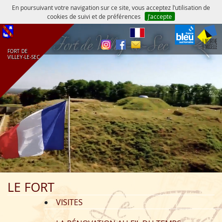
En poursuivant votre navigation sur ce site, vous acceptez l’utilisation de
cookies de suivi et de préférences
J’accepte
fr
FORT DE
VILLEY‑LE‑SEC
LE FORT
VISITES