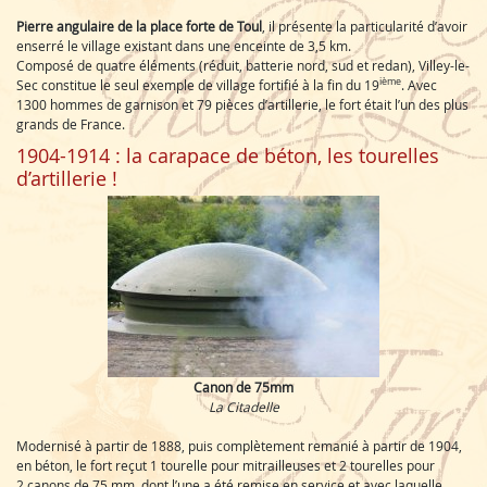
Pierre angulaire de la place forte de Toul
, il présente la particularité d’avoir
enserré le village existant dans une enceinte de 3,5 km.
Composé de quatre éléments (réduit, batterie nord, sud et redan), Villey-le-
ième
Sec constitue le seul exemple de village fortifié à la fin du 19
. Avec
1300 hommes de garnison et 79 pièces d’artillerie, le fort était l’un des plus
grands de France.
1904-1914 : la carapace de béton, les tourelles
d’artillerie !
Canon de 75mm
La Citadelle
Modernisé à partir de 1888, puis complètement remanié à partir de 1904,
en béton, le fort reçut 1 tourelle pour mitrailleuses et 2 tourelles pour
2 canons de 75 mm, dont l’une a été remise en service et avec laquelle