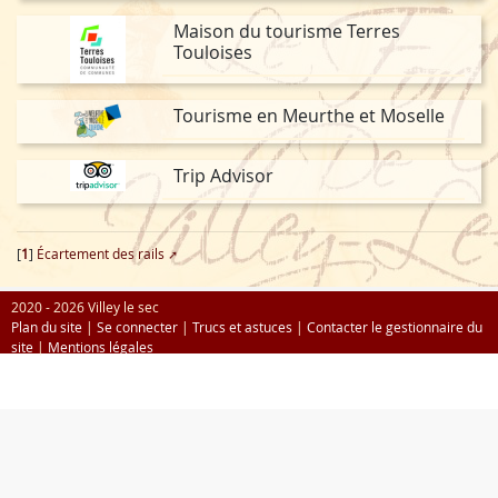
Maison du tourisme Terres
Touloises
Tourisme en Meurthe et Moselle
Trip Advisor
[
1
]
Écartement des rails
2020 - 2026 Villey le sec
Plan du site
|
Se connecter
|
Trucs et astuces
|
Contacter le gestionnaire du
site
|
Mentions légales