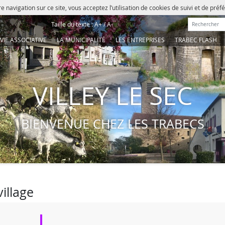
e navigation sur ce site, vous acceptez l’utilisation de cookies de suivi et de pré
Rechercher :
Taille du texte :
A+
/
A-
VIE ASSOCIATIVE
LA MUNICIPALITÉ
LES ENTREPRISES
TRABEC FLASH
VILLEY LE SEC
BIENVENUE CHEZ LES TRABECS
illage