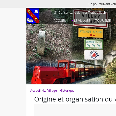
En poursuivant votr
Consultez le dernier
Trabec flash
ACCUEIL
LE VILLAGE
TOURISME
Accueil
>
Le Village
>
Historique
Origine et organisation du v