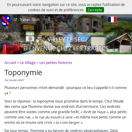
En poursuivant votre navigation sur ce site, vous acceptez l’utilisation de
cookies de suivi et de préférences
J’accepte
Trabec flash
fr
VILLEY LE SEC
BIENVENUE CHEZ LES TRABECS
Accueil
>
Le Village
>
Les petites histoires
Toponymie
par
Danièle URIOT
Plusieurs personnes m’ont demandé : pourquoi ce lieu s’appelle-t-il comme
ça ?
Voici la réponse : la toponymie nous promène dans le temps. C’est l’étude
des noms que l’homme donne aux endroits d’un territoire. Ces endroits
peuvent être vastes comme une grande forêt,
« forêt de Haye »
, plus petits
comme une rue,
« la rue du moulin à vent »
et même tout petits comme un
enclos où se trouve une croix
« la croix berger »
.
De tous temps, l’homme a eu besoin de repères géographiques. Déjà