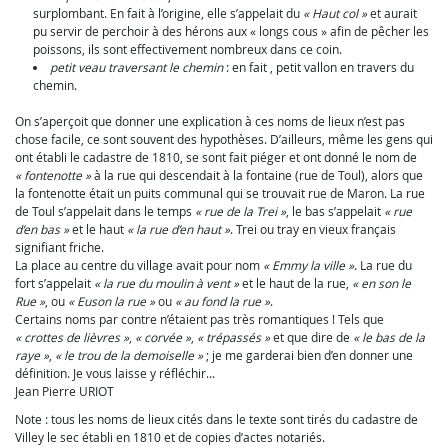
surplombant. En fait à l’origine, elle s’appelait du
« Haut col »
et aurait
pu servir de perchoir à des hérons aux « longs cous » afin de pêcher les
poissons, ils sont effectivement nombreux dans ce coin.
petit veau traversant le chemin
: en fait , petit vallon en travers du
chemin.
On s’aperçoit que donner une explication à ces noms de lieux n’est pas
chose facile, ce sont souvent des hypothèses. D’ailleurs, même les gens qui
ont établi le cadastre de 1810, se sont fait piéger et ont donné le nom de
« fontenotte »
à la rue qui descendait à la fontaine (rue de Toul), alors que
la fontenotte était un puits communal qui se trouvait rue de Maron. La rue
de Toul s’appelait dans le temps
« rue de la Trei »
, le bas s’appelait
« rue
d’en bas »
et le haut
« la rue d’en haut »
. Trei ou tray en vieux français
signifiant friche.
La place au centre du village avait pour nom
« Emmy la ville »
. La rue du
fort s’appelait
« la rue du moulin à vent »
et le haut de la rue,
« en son le
Rue »
, ou
« Euson la rue »
ou
« au fond la rue »
.
Certains noms par contre n’étaient pas très romantiques ! Tels que
« crottes de lièvres »
,
« corvée »
,
« trépassés »
et que dire de
« le bas de la
raye »
,
« le trou de la demoiselle »
; je me garderai bien d’en donner une
définition. Je vous laisse y réfléchir...
Jean Pierre URIOT
Note : tous les noms de lieux cités dans le texte sont tirés du cadastre de
Villey le sec établi en 1810 et de copies d’actes notariés.