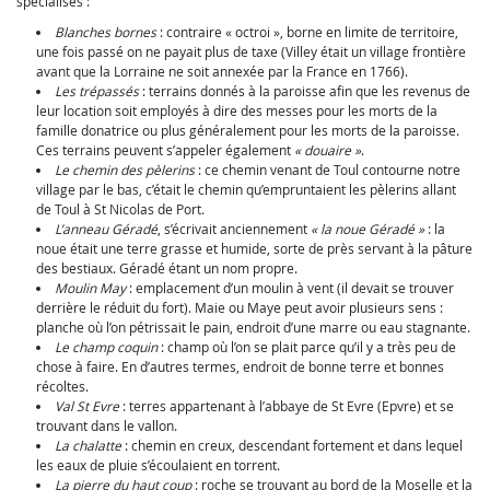
spécialisés :
Blanches bornes
: contraire « octroi », borne en limite de territoire,
une fois passé on ne payait plus de taxe (Villey était un village frontière
avant que la Lorraine ne soit annexée par la France en 1766).
Les trépassés
: terrains donnés à la paroisse afin que les revenus de
leur location soit employés à dire des messes pour les morts de la
famille donatrice ou plus généralement pour les morts de la paroisse.
Ces terrains peuvent s’appeler également
« douaire »
.
Le chemin des pèlerins
: ce chemin venant de Toul contourne notre
village par le bas, c’était le chemin qu’empruntaient les pèlerins allant
de Toul à St Nicolas de Port.
L’anneau Géradé
, s’écrivait anciennement
« la noue Géradé »
: la
noue était une terre grasse et humide, sorte de près servant à la pâture
des bestiaux. Géradé étant un nom propre.
Moulin May
: emplacement d’un moulin à vent (il devait se trouver
derrière le réduit du fort). Maie ou Maye peut avoir plusieurs sens :
planche où l’on pétrissait le pain, endroit d’une marre ou eau stagnante.
Le champ coquin
: champ où l’on se plait parce qu’il y a très peu de
chose à faire. En d’autres termes, endroit de bonne terre et bonnes
récoltes.
Val St Evre
: terres appartenant à l’abbaye de St Evre (Epvre) et se
trouvant dans le vallon.
La chalatte
: chemin en creux, descendant fortement et dans lequel
les eaux de pluie s’écoulaient en torrent.
La pierre du haut coup
: roche se trouvant au bord de la Moselle et la