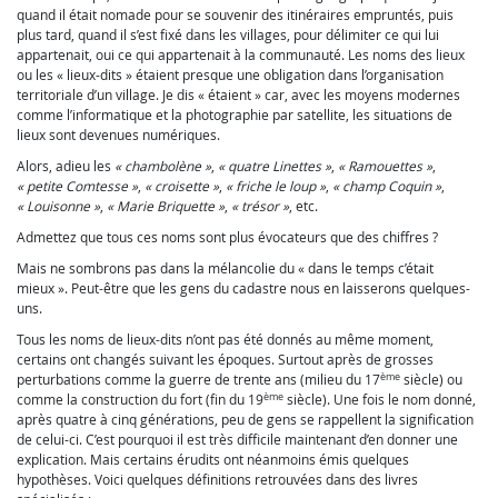
quand il était nomade pour se souvenir des itinéraires empruntés, puis
plus tard, quand il s’est fixé dans les villages, pour délimiter ce qui lui
appartenait, oui ce qui appartenait à la communauté. Les noms des lieux
ou les « lieux-dits » étaient presque une obligation dans l’organisation
territoriale d’un village. Je dis « étaient » car, avec les moyens modernes
comme l’informatique et la photographie par satellite, les situations de
lieux sont devenues numériques.
Alors, adieu les
« chambolène »
,
« quatre Linettes »
,
« Ramouettes »
,
« petite Comtesse »
,
« croisette »
,
« friche le loup »
,
« champ Coquin »
,
« Louisonne »
,
« Marie Briquette »
,
« trésor »
, etc.
Admettez que tous ces noms sont plus évocateurs que des chiffres ?
Mais ne sombrons pas dans la mélancolie du « dans le temps c’était
mieux ». Peut-être que les gens du cadastre nous en laisserons quelques-
uns.
Tous les noms de lieux-dits n’ont pas été donnés au même moment,
certains ont changés suivant les époques. Surtout après de grosses
ème
perturbations comme la guerre de trente ans (milieu du 17
siècle) ou
ème
comme la construction du fort (fin du 19
siècle). Une fois le nom donné,
après quatre à cinq générations, peu de gens se rappellent la signification
de celui-ci. C’est pourquoi il est très difficile maintenant d’en donner une
explication. Mais certains érudits ont néanmoins émis quelques
hypothèses. Voici quelques définitions retrouvées dans des livres