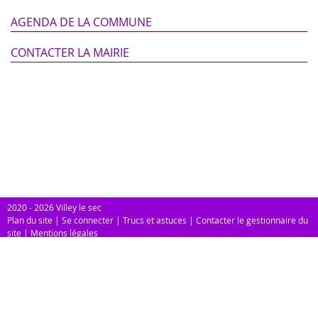
AGENDA DE LA COMMUNE
CONTACTER LA MAIRIE
2020 - 2026 Villey le sec
Plan du site
|
Se connecter
|
Trucs et astuces
|
Contacter le gestionnaire du
site
|
Mentions légales