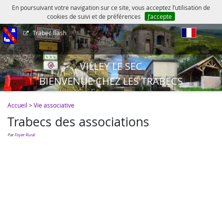
En poursuivant votre navigation sur ce site, vous acceptez l’utilisation de
cookies de suivi et de préférences
J’accepte
Trabec flash
fr
VILLEY LE SEC
BIENVENUE CHEZ LES TRABECS
Accueil
>
Vie associative
Trabecs des associations
par
Foyer Rural