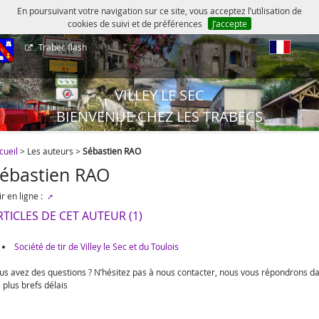
En poursuivant votre navigation sur ce site, vous acceptez l’utilisation de
cookies de suivi et de préférences
J’accepte
Trabec flash
fr
VILLEY LE SEC
BIENVENUE CHEZ LES TRABECS
cueil
> Les auteurs >
Sébastien RAO
ébastien RAO
ir en ligne :
RTICLES DE CET AUTEUR (1)
Société de tir de Villey le Sec et du Toulois
us avez des questions ? N’hésitez pas à nous contacter, nous vous répondrons d
s plus brefs délais