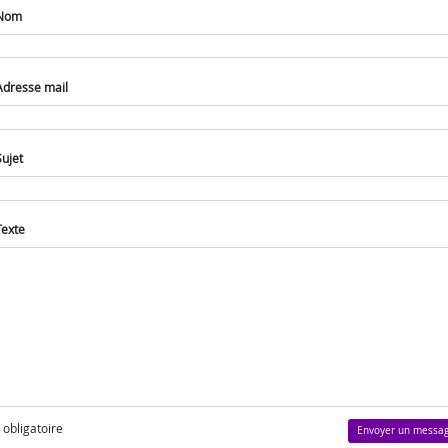
Nom
Adresse mail
Sujet
Texte
) obligatoire