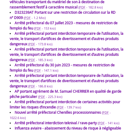
véhicules transportant du matériel de son à destination de
rassemblement festif à caractère musical
(
PDF
-
182.8 kio
)
D323239AT Portant sur une restriction de circulation sur la RD
n° D909
(
PDF
-
1.2 Mio
)
Arrêté préfectoral du 07 juillet 2023 - mesures de restriction de
l’emploi du feu
(
PDF
-
153 kio
)
Arrêté préfectoral portant interdiction temporaire de l’utilisation, la
vente, le transport d’artifices de divertissement et d’autres produits
dangereux
(
PDF
-
173.8 kio
)
Arrêté préfectoral portant interdiction temporaire de l’utilisation, la
vente, le transport d’artifices de divertissement et d’autres produits
dangereux
(
PDF
-
185.3 kio
)
Arrêté préfectoral du 30 juin 2023 - mesures de restriction de
l’emploi du feu
(
PDF
-
147.1 kio
)
Arrêté préfectoral portant interdiction temporaire de l’utilisation, la
vente, le transport d’artifices de divertissement et d’autres produits
dangereux
(
PDF
-
186.8 kio
)
AP portant agrément de M. Samuel CHERRIER en qualité de garde
pêche particulier
(
PDF
-
225.3 kio
)
Arrêté préfectoral portant interdiction de certaines activités pour
limiter les risques d’incendie
(
PDF
-
139.7 kio
)
Nouvel arrêté préfectoral Chenilles processionnaires
(
PDF
-
1022.6 kio
)
Arrêté préfectoral interdiction teknival / rave-party
(
PDF
-
141 kio
)
Influenza aviaire - abaissement du niveau de risque à négligeable