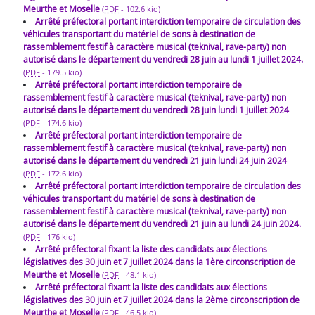
Meurthe et Moselle
(
PDF
-
102.6 kio
)
Arrêté préfectoral portant interdiction temporaire de circulation des
véhicules transportant du matériel de sons à destination de
rassemblement festif à caractère musical (teknival, rave-party) non
autorisé dans le département du vendredi 28 juin au lundi 1 juillet 2024.
(
PDF
-
179.5 kio
)
Arrêté préfectoral portant interdiction temporaire de
rassemblement festif à caractère musical (teknival, rave-party) non
autorisé dans le département du vendredi 28 juin lundi 1 juillet 2024
(
PDF
-
174.6 kio
)
Arrêté préfectoral portant interdiction temporaire de
rassemblement festif à caractère musical (teknival, rave-party) non
autorisé dans le département du vendredi 21 juin lundi 24 juin 2024
(
PDF
-
172.6 kio
)
Arrêté préfectoral portant interdiction temporaire de circulation des
véhicules transportant du matériel de sons à destination de
rassemblement festif à caractère musical (teknival, rave-party) non
autorisé dans le département du vendredi 21 juin au lundi 24 juin 2024.
(
PDF
-
176 kio
)
Arrêté préfectoral fixant la liste des candidats aux élections
législatives des 30 juin et 7 juillet 2024 dans la 1ère circonscription de
Meurthe et Moselle
(
PDF
-
48.1 kio
)
Arrêté préfectoral fixant la liste des candidats aux élections
législatives des 30 juin et 7 juillet 2024 dans la 2ème circonscription de
Meurthe et Moselle
(
PDF
-
46.5 kio
)