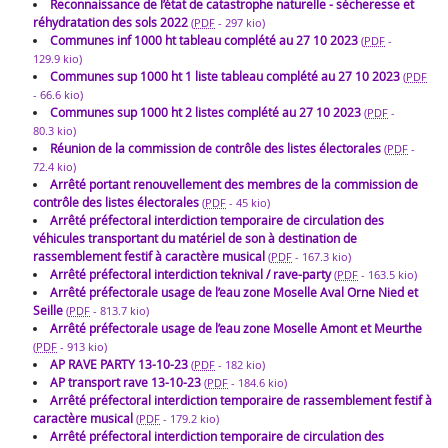
Reconnaissance de l’état de catastrophe naturelle - sécheresse et
réhydratation des sols 2022
(
PDF
-
297 kio
)
Communes inf 1000 ht tableau complété au 27 10 2023
(
PDF
-
129.9 kio
)
Communes sup 1000 ht 1 liste tableau complété au 27 10 2023
(
PDF
-
66.6 kio
)
Communes sup 1000 ht 2 listes complété au 27 10 2023
(
PDF
-
80.3 kio
)
Réunion de la commission de contrôle des listes électorales
(
PDF
-
72.4 kio
)
Arrêté portant renouvellement des membres de la commission de
contrôle des listes électorales
(
PDF
-
45 kio
)
Arrêté préfectoral interdiction temporaire de circulation des
véhicules transportant du matériel de son à destination de
rassemblement festif à caractère musical
(
PDF
-
167.3 kio
)
Arrêté préfectoral interdiction teknival / rave-party
(
PDF
-
163.5 kio
)
Arrêté préfectorale usage de l’eau zone Moselle Aval Orne Nied et
Seille
(
PDF
-
813.7 kio
)
Arrêté préfectorale usage de l’eau zone Moselle Amont et Meurthe
(
PDF
-
913 kio
)
AP RAVE PARTY 13-10-23
(
PDF
-
182 kio
)
AP transport rave 13-10-23
(
PDF
-
184.6 kio
)
Arrêté préfectoral interdiction temporaire de rassemblement festif à
caractère musical
(
PDF
-
179.2 kio
)
Arrêté préfectoral interdiction temporaire de circulation des