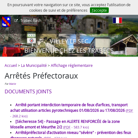
En poursuivant votre navigation sur ce site, vous acceptez l’utilisation de
cookies de suivi et de préférences
J’accepte
Trabec flash
fr
VILLEY LE SEC
BIENVENUE CHEZ LES TRABECS
Accueil
>
La Municipalité
>
Affichage réglementaire
Arrêtés Préfectoraux
par
Mairie
DOCUMENTS JOINTS
Arrêté portant interdiction temporaire de feux d’arfices, transport
achat utilisation articles pyrotechniques 01/08/2026 au 17/08/2026
(
PDF
-
268.2 kio
)
[Sécheresse 54] - Passage en ALERTE RENFORCÉE de la zone
Moselle amont et Meurthe 2/2
(
PDF
-
583.7 kio
)
Arrêtépréfectoral d’activation niveau "sévère" - prévention des feux