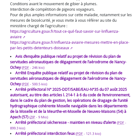
Conditions avant le mouvement de gibier à plumes.
Interdiction de compétition de pigeons voyageurs.
Pour de plus amples informations sur cette maladie, notamment sur les
mesures de biosécurité, je vous invite à vous référer au site du
ministère chargé de l’agriculture :
https://agriculture.gouv.fr/tout-ce-quil-faut-savoir-sur-linfluenza-
aviaire
https://agriculture.gouv.fr/influenza-aviaire-mesures-mettre-en-place-
par-les-petits-detenteurs-doiseaux
Avis d’enquête publique relatif au projet de révision du plan de
servitudes aéronautiques de dégagement de l’aérodrome de Nancy-
Ochey
(
PDF
-
246 kio
)
Arrêté Enquête publique relatif au projet de révision du plan de
servitudes aéronautiques de dégagement de l’aérodrome de Nancy-
Ochey
(
PDF
-
500.5 kio
)
Arrêté préfectoral N° 2025-DDT/SABE/EAU-N°35 du 07 août 2025
autorisant, au titre des articles l. 214-1 à 6 du code de l’environnement,
dans le cadre du plan de gestion, les opérations de dragage de l’unité
hydrographique cohérente Moselle navigable dans les départements
de la Moselle et de la Meurthe-et-Moselle de Neuves-Maisons (54) à
Apach (57)
(
ZIP
-
9 Mio
)
Arrêté préfectoral sécheresse - maintien en niveau d’alerte
(
PDF
-
899.3 kio
)
Arrêté préfectoral interdiction feux
(
PDF
-
121.3 kio
)