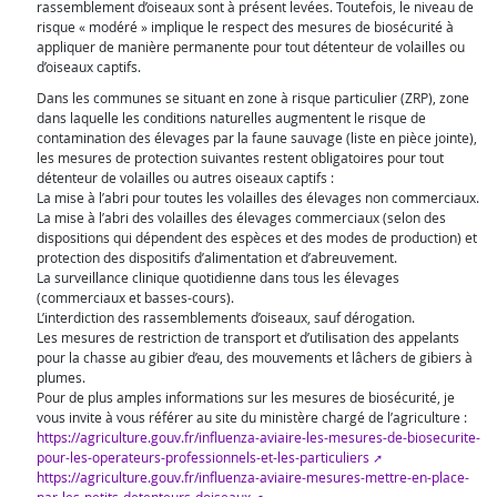
rassemblement d’oiseaux sont à présent levées. Toutefois, le niveau de
risque « modéré » implique le respect des mesures de biosécurité à
appliquer de manière permanente pour tout détenteur de volailles ou
d’oiseaux captifs.
Dans les communes se situant en zone à risque particulier (ZRP), zone
dans laquelle les conditions naturelles augmentent le risque de
contamination des élevages par la faune sauvage (liste en pièce jointe),
les mesures de protection suivantes restent obligatoires pour tout
détenteur de volailles ou autres oiseaux captifs :
La mise à l’abri pour toutes les volailles des élevages non commerciaux.
La mise à l’abri des volailles des élevages commerciaux (selon des
dispositions qui dépendent des espèces et des modes de production) et
protection des dispositifs d’alimentation et d’abreuvement.
La surveillance clinique quotidienne dans tous les élevages
(commerciaux et basses-cours).
L’interdiction des rassemblements d’oiseaux, sauf dérogation.
Les mesures de restriction de transport et d’utilisation des appelants
pour la chasse au gibier d’eau, des mouvements et lâchers de gibiers à
plumes.
Pour de plus amples informations sur les mesures de biosécurité, je
vous invite à vous référer au site du ministère chargé de l’agriculture :
https://agriculture.gouv.fr/influenza-aviaire-les-mesures-de-biosecurite-
pour-les-operateurs-professionnels-et-les-particuliers
https://agriculture.gouv.fr/influenza-aviaire-mesures-mettre-en-place-