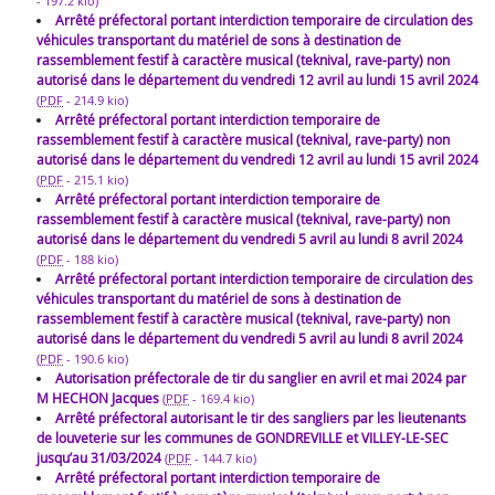
-
197.2 kio
)
Arrêté préfectoral portant interdiction temporaire de circulation des
véhicules transportant du matériel de sons à destination de
rassemblement festif à caractère musical (teknival, rave-party) non
autorisé dans le département du vendredi 12 avril au lundi 15 avril 2024
(
PDF
-
214.9 kio
)
Arrêté préfectoral portant interdiction temporaire de
rassemblement festif à caractère musical (teknival, rave-party) non
autorisé dans le département du vendredi 12 avril au lundi 15 avril 2024
(
PDF
-
215.1 kio
)
Arrêté préfectoral portant interdiction temporaire de
rassemblement festif à caractère musical (teknival, rave-party) non
autorisé dans le département du vendredi 5 avril au lundi 8 avril 2024
(
PDF
-
188 kio
)
Arrêté préfectoral portant interdiction temporaire de circulation des
véhicules transportant du matériel de sons à destination de
rassemblement festif à caractère musical (teknival, rave-party) non
autorisé dans le département du vendredi 5 avril au lundi 8 avril 2024
(
PDF
-
190.6 kio
)
Autorisation préfectorale de tir du sanglier en avril et mai 2024 par
M HECHON Jacques
(
PDF
-
169.4 kio
)
Arrêté préfectoral autorisant le tir des sangliers par les lieutenants
de louveterie sur les communes de GONDREVILLE et VILLEY-LE-SEC
jusqu’au 31/03/2024
(
PDF
-
144.7 kio
)
Arrêté préfectoral portant interdiction temporaire de