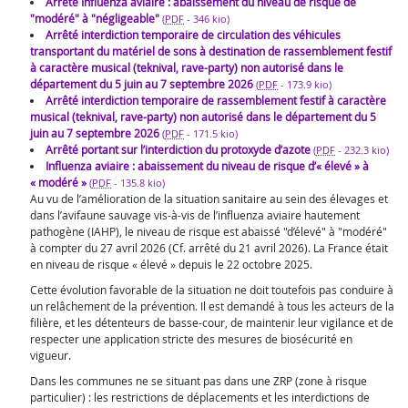
Arrêté Influenza aviaire : abaissement du niveau de risque de
"modéré" à "négligeable"
(
PDF
-
346 kio
)
Arrêté interdiction temporaire de circulation des véhicules
transportant du matériel de sons à destination de rassemblement festif
à caractère musical (teknival, rave-party) non autorisé dans le
département du 5 juin au 7 septembre 2026
(
PDF
-
173.9 kio
)
Arrêté interdiction temporaire de rassemblement festif à caractère
musical (teknival, rave-party) non autorisé dans le département du 5
juin au 7 septembre 2026
(
PDF
-
171.5 kio
)
Arrêté portant sur l’interdiction du protoxyde d’azote
(
PDF
-
232.3 kio
)
Influenza aviaire : abaissement du niveau de risque d’« élevé » à
« modéré »
(
PDF
-
135.8 kio
)
Au vu de l’amélioration de la situation sanitaire au sein des élevages et
dans l’avifaune sauvage vis-à-vis de l’influenza aviaire hautement
pathogène (IAHP), le niveau de risque est abaissé "d’élevé" à "modéré"
à compter du 27 avril 2026 (Cf. arrêté du 21 avril 2026). La France était
en niveau de risque « élevé » depuis le 22 octobre 2025.
Cette évolution favorable de la situation ne doit toutefois pas conduire à
un relâchement de la prévention. Il est demandé à tous les acteurs de la
filière, et les détenteurs de basse-cour, de maintenir leur vigilance et de
respecter une application stricte des mesures de biosécurité en
vigueur.
Dans les communes ne se situant pas dans une ZRP (zone à risque
particulier) : les restrictions de déplacements et les interdictions de