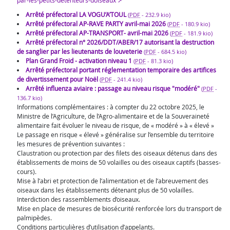
par-les-petits-detenteurs-doiseaux
Arrêté préfectoral LA VOGU’A’TOUL
(
PDF
-
232.9 kio
)
Arrêté préfectoral AP-RAVE PARTY avril-mai 2026
(
PDF
-
180.9 kio
)
Arrêté préfectoral AP-TRANSPORT- avril-mai 2026
(
PDF
-
181.9 kio
)
Arrêté préfectoral n° 2026/DDT/ABER/17 autorisant la destruction
de sanglier par les lieutenants de louveterie
(
PDF
-
684.5 kio
)
Plan Grand Froid - activation niveau 1
(
PDF
-
81.3 kio
)
Arrêté préfectoral portant réglementation temporaire des artifices
de divertissement pour Noël
(
PDF
-
241.4 kio
)
Arrêté influenza aviaire : passage au niveau risque "modéré"
(
PDF
-
136.7 kio
)
Informations complémentaires : à compter du 22 octobre 2025, le
Ministre de l’Agriculture, de l’Agro-alimentaire et de la Souveraineté
alimentaire fait évoluer le niveau de risque, de « modéré » à « élevé »
Le passage en risque « élevé » généralise sur l’ensemble du territoire
les mesures de prévention suivantes :
Claustration ou protection par des filets des oiseaux détenus dans des
établissements de moins de 50 volailles ou des oiseaux captifs (basses-
cours).
Mise à l’abri et protection de l’alimentation et de l’abreuvement des
oiseaux dans les établissements détenant plus de 50 volailles.
Interdiction des rassemblements d’oiseaux.
Mise en place de mesures de biosécurité renforcée lors du transport de
palmipèdes.
Conditions particulières d’utilisation d’appelants.