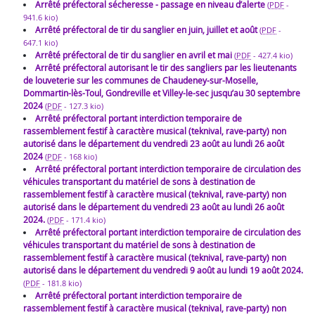
Arrêté préfectoral sécheresse - passage en niveau d’alerte
(
PDF
-
941.6 kio
)
Arrêté préfectoral de tir du sanglier en juin, juillet et août
(
PDF
-
647.1 kio
)
Arrêté préfectoral de tir du sanglier en avril et mai
(
PDF
-
427.4 kio
)
Arrêté préfectoral autorisant le tir des sangliers par les lieutenants
de louveterie sur les communes de Chaudeney-sur-Moselle,
Dommartin-lès-Toul, Gondreville et Villey-le-sec jusqu’au 30 septembre
2024
(
PDF
-
127.3 kio
)
Arrêté préfectoral portant interdiction temporaire de
rassemblement festif à caractère musical (teknival, rave-party) non
autorisé dans le département du vendredi 23 août au lundi 26 août
2024
(
PDF
-
168 kio
)
Arrêté préfectoral portant interdiction temporaire de circulation des
véhicules transportant du matériel de sons à destination de
rassemblement festif à caractère musical (teknival, rave-party) non
autorisé dans le département du vendredi 23 août au lundi 26 août
2024.
(
PDF
-
171.4 kio
)
Arrêté préfectoral portant interdiction temporaire de circulation des
véhicules transportant du matériel de sons à destination de
rassemblement festif à caractère musical (teknival, rave-party) non
autorisé dans le département du vendredi 9 août au lundi 19 août 2024.
(
PDF
-
181.8 kio
)
Arrêté préfectoral portant interdiction temporaire de
rassemblement festif à caractère musical (teknival, rave-party) non