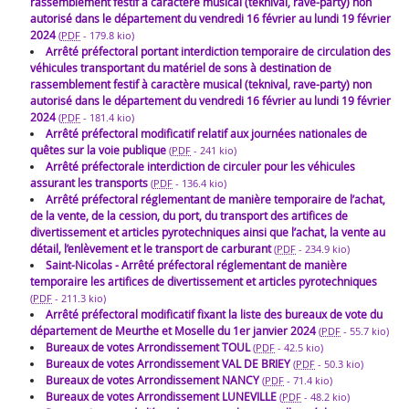
rassemblement festif à caractère musical (teknival, rave-party) non
autorisé dans le département du vendredi 16 février au lundi 19 février
2024
(
PDF
-
179.8 kio
)
Arrêté préfectoral portant interdiction temporaire de circulation des
véhicules transportant du matériel de sons à destination de
rassemblement festif à caractère musical (teknival, rave-party) non
autorisé dans le département du vendredi 16 février au lundi 19 février
2024
(
PDF
-
181.4 kio
)
Arrêté préfectoral modificatif relatif aux journées nationales de
quêtes sur la voie publique
(
PDF
-
241 kio
)
Arrêté préfectorale interdiction de circuler pour les véhicules
assurant les transports
(
PDF
-
136.4 kio
)
Arrêté préfectoral réglementant de manière temporaire de l’achat,
de la vente, de la cession, du port, du transport des artifices de
divertissement et articles pyrotechniques ainsi que l’achat, la vente au
détail, l’enlèvement et le transport de carburant
(
PDF
-
234.9 kio
)
Saint-Nicolas - Arrêté préfectoral réglementant de manière
temporaire les artifices de divertissement et articles pyrotechniques
(
PDF
-
211.3 kio
)
Arrêté préfectoral modificatif fixant la liste des bureaux de vote du
département de Meurthe et Moselle du 1er janvier 2024
(
PDF
-
55.7 kio
)
Bureaux de votes Arrondissement TOUL
(
PDF
-
42.5 kio
)
Bureaux de votes Arrondissement VAL DE BRIEY
(
PDF
-
50.3 kio
)
Bureaux de votes Arrondissement NANCY
(
PDF
-
71.4 kio
)
Bureaux de votes Arrondissement LUNEVILLE
(
PDF
-
48.2 kio
)