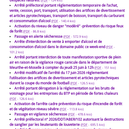
d’espaces naturels.
(
PDF
-
124 kio
)
Arrêté préfectoral portant réglementation temporaire de l’achat,
vente, cession, port, transport, utilisation des artifices de divertissement
et articles pyrotechniques, transport de boisson, transport du carburant
et consommation d’alcool
(
PDF
-
140.4 kio
)
Activation du niveau de danger "modéré" -prévention du risque feux
de forêt
(
PDF
-
86.8 kio
)
Passage en alerte sécheresse
(
PDF
-
572.9 kio
)
Arrête d’interdiction de vente à emporter d’alcool et de
consommation d’alcool dans le domaine public ce week-end
(
PDF
-
101.2 kio
)
Arrêté portant interdiction de toute manifestation sportive de plein
air en raison de la vigilance rouge canicule dans le département de
Meurthe-et-Moselle à compter du jeudi 25 juin à 12h
(
PDF
-
151 kio
)
Arrêté modificatif de l’arrêté du 17 juin 2026 réglementant
l’utilisation des artifices de divertissement et articles pyrotechniques
durant la coupe du monde de football
(
PDF
-
126.5 kio
)
Arrêté portant dérogation à la réglementation sur les bruits de
voisinage pour les entreprises du BTP en période de fortes chaleurs
(
PDF
-
126.6 kio
)
Activation de l’arrête cadre prévention du risque d’incendie de forêt
et de végétation niveau sévère
(
PDF
-
113.8 kio
)
Passage en vigilance sécheresse
(
PDF
-
478.6 kio
)
Arrêté préfectoral n° 2026/DDT/ABER/102 autorisant la destructions
de sanglier par les lieutenants de louveterie
(
PDF
-
695.5 kio
)