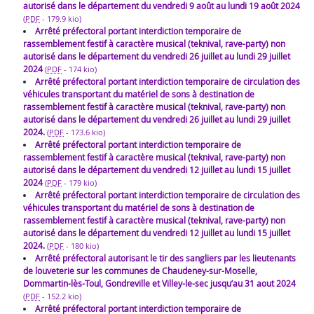
autorisé dans le département du vendredi 9 août au lundi 19 août 2024
(
PDF
-
179.9 kio
)
Arrêté préfectoral portant interdiction temporaire de
rassemblement festif à caractère musical (teknival, rave-party) non
autorisé dans le département du vendredi 26 juillet au lundi 29 juillet
2024
(
PDF
-
174 kio
)
Arrêté préfectoral portant interdiction temporaire de circulation des
véhicules transportant du matériel de sons à destination de
rassemblement festif à caractère musical (teknival, rave-party) non
autorisé dans le département du vendredi 26 juillet au lundi 29 juillet
2024.
(
PDF
-
173.6 kio
)
Arrêté préfectoral portant interdiction temporaire de
rassemblement festif à caractère musical (teknival, rave-party) non
autorisé dans le département du vendredi 12 juillet au lundi 15 juillet
2024
(
PDF
-
179 kio
)
Arrêté préfectoral portant interdiction temporaire de circulation des
véhicules transportant du matériel de sons à destination de
rassemblement festif à caractère musical (teknival, rave-party) non
autorisé dans le département du vendredi 12 juillet au lundi 15 juillet
2024.
(
PDF
-
180 kio
)
Arrêté préfectoral autorisant le tir des sangliers par les lieutenants
de louveterie sur les communes de Chaudeney-sur-Moselle,
Dommartin-lès-Toul, Gondreville et Villey-le-sec jusqu’au 31 aout 2024
(
PDF
-
152.2 kio
)
Arrêté préfectoral portant interdiction temporaire de