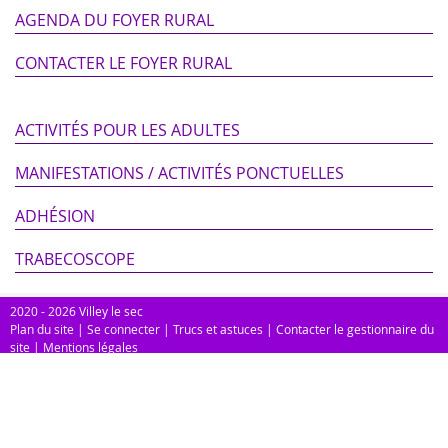
AGENDA DU FOYER RURAL
CONTACTER LE FOYER RURAL
ACTIVITÉS POUR LES ADULTES
MANIFESTATIONS / ACTIVITÉS PONCTUELLES
ADHÉSION
TRABECOSCOPE
2020 - 2026 Villey le sec
Plan du site
|
Se connecter
|
Trucs et astuces
|
Contacter le gestionnaire du
site
|
Mentions légales