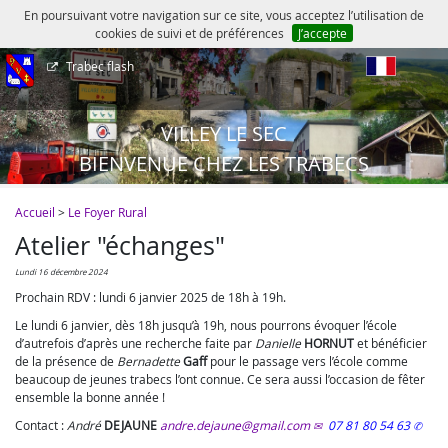
En poursuivant votre navigation sur ce site, vous acceptez l’utilisation de
cookies de suivi et de préférences
J’accepte
Trabec flash
fr
VILLEY LE SEC
BIENVENUE CHEZ LES TRABECS
Accueil
>
Le Foyer Rural
Atelier "échanges"
lundi 16 décembre 2024
Prochain RDV : lundi 6 janvier 2025 de 18h à 19h.
Le lundi 6 janvier, dès 18h jusqu’à 19h, nous pourrons évoquer l’école
d’autrefois d’après une recherche faite par
Danielle
HORNUT
et bénéficier
de la présence de
Bernadette
Gaff
pour le passage vers l’école comme
beaucoup de jeunes trabecs l’ont connue. Ce sera aussi l’occasion de fêter
ensemble la bonne année !
Contact :
André
DEJAUNE
andre.dejaune@gmail.com
07 81 80 54 63