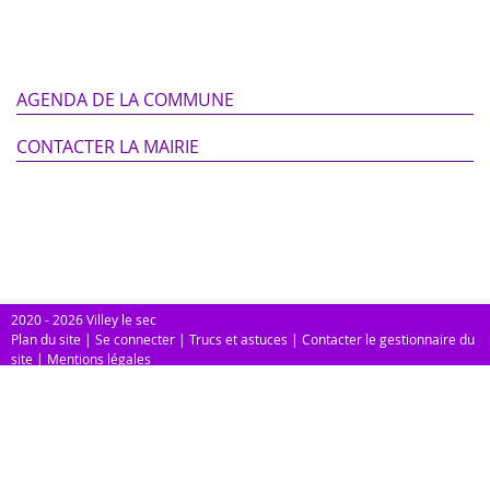
AGENDA DE LA COMMUNE
CONTACTER LA MAIRIE
2020 - 2026 Villey le sec
Plan du site
|
Se connecter
|
Trucs et astuces
|
Contacter le gestionnaire du
site
|
Mentions légales