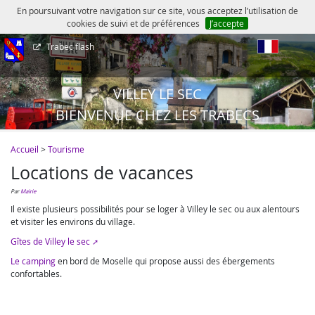
En poursuivant votre navigation sur ce site, vous acceptez l’utilisation de
cookies de suivi et de préférences
J’accepte
Trabec flash
fr
VILLEY LE SEC
BIENVENUE CHEZ LES TRABECS
Accueil
>
Tourisme
Locations de vacances
par
Mairie
Il existe plusieurs possibilités pour se loger à Villey le sec ou aux alentours
et visiter les environs du village.
Gîtes de Villey le sec
Le camping
en bord de Moselle qui propose aussi des ébergements
confortables.