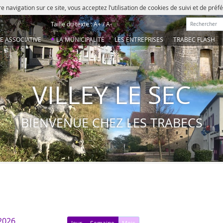
e navigation sur ce site, vous acceptez l’utilisation de cookies de suivi et de pré
Rechercher :
Taille du texte :
A+
/
A-
IE ASSOCIATIVE
LA MUNICIPALITÉ
LES ENTREPRISES
TRABEC FLASH
VILLEY LE SEC
BIENVENUE CHEZ LES TRABECS
2026
Jour
Semaine
Mois