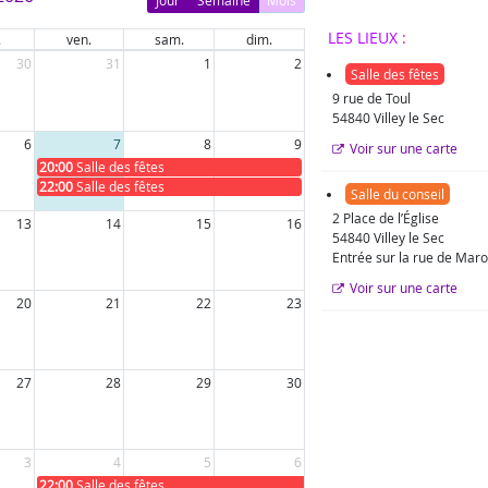
LES LIEUX :
.
ven.
sam.
dim.
30
31
1
2
Salle des fêtes
9 rue de Toul
54840 Villey le Sec
6
7
8
9
Voir sur une carte
20:00
Salle des fêtes
22:00
Salle des fêtes
Salle du conseil
2 Place de l’Église
13
14
15
16
54840 Villey le Sec
Entrée sur la rue de Mar
Voir sur une carte
20
21
22
23
27
28
29
30
3
4
5
6
22:00
Salle des fêtes