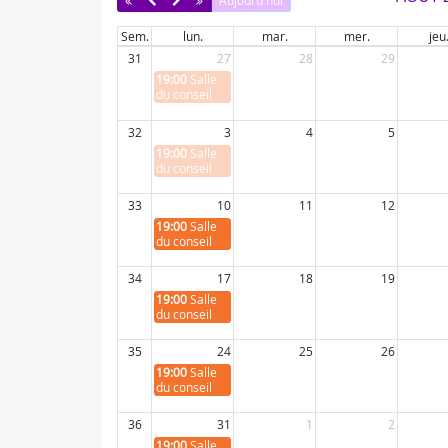
Sem.
lun.
mar.
mer.
jeu
31
27
28
29
19:00
Salle
du conseil
32
3
4
5
19:00
Salle
du conseil
33
10
11
12
19:00
Salle
du conseil
34
17
18
19
19:00
Salle
du conseil
35
24
25
26
19:00
Salle
du conseil
36
31
1
2
19:00
Salle