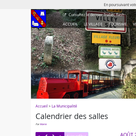
En poursuivant votr
Consultez le dernier
Trabec flash
ACCUEIL
LE VILLAGE
TOURISME
V
Accueil
>
La Municipalité
Calendrier des salles
par
Mairie
AOÛT 
Aujourd'hui