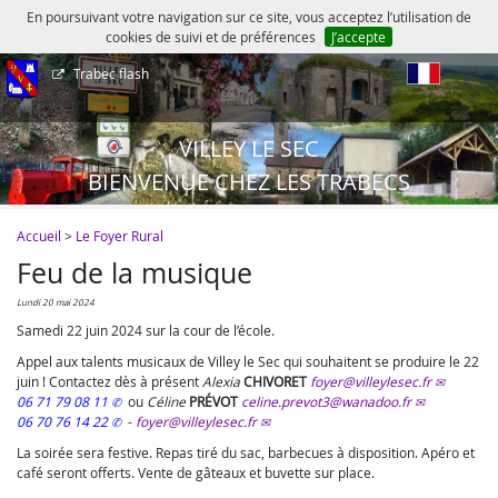
En poursuivant votre navigation sur ce site, vous acceptez l’utilisation de
cookies de suivi et de préférences
J’accepte
Trabec flash
fr
VILLEY LE SEC
BIENVENUE CHEZ LES TRABECS
Accueil
>
Le Foyer Rural
Feu de la musique
lundi 20 mai 2024
Samedi 22 juin 2024 sur la cour de l’école.
Appel aux talents musicaux de Villey le Sec qui souhaitent se produire le 22
juin ! Contactez dès à présent
Alexia
CHIVORET
foyer@villeylesec.fr
06 71 79 08 11
ou
Céline
PRÉVOT
celine.prevot3@wanadoo.fr
06 70 76 14 22
-
foyer@villeylesec.fr
La soirée sera festive. Repas tiré du sac, barbecues à disposition. Apéro et
café seront offerts. Vente de gâteaux et buvette sur place.