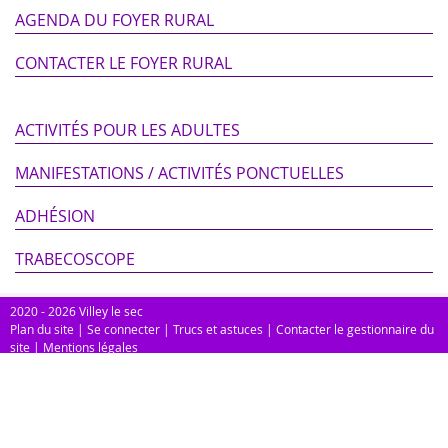
AGENDA DU FOYER RURAL
CONTACTER LE FOYER RURAL
ACTIVITÉS POUR LES ADULTES
MANIFESTATIONS / ACTIVITÉS PONCTUELLES
ADHÉSION
TRABECOSCOPE
2020 - 2026 Villey le sec
Plan du site
|
Se connecter
|
Trucs et astuces
|
Contacter le gestionnaire du
site
|
Mentions légales