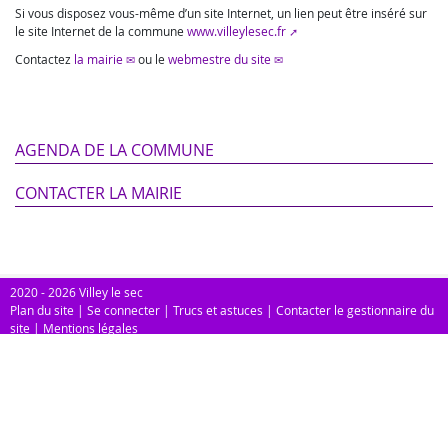
Si vous disposez vous-même d’un site Internet, un lien peut être inséré sur
le site Internet de la commune
www.villeylesec.fr
Contactez
la mairie
ou le
webmestre du site
AGENDA DE LA COMMUNE
CONTACTER LA MAIRIE
2020 - 2026 Villey le sec
Plan du site
|
Se connecter
|
Trucs et astuces
|
Contacter le gestionnaire du
site
|
Mentions légales