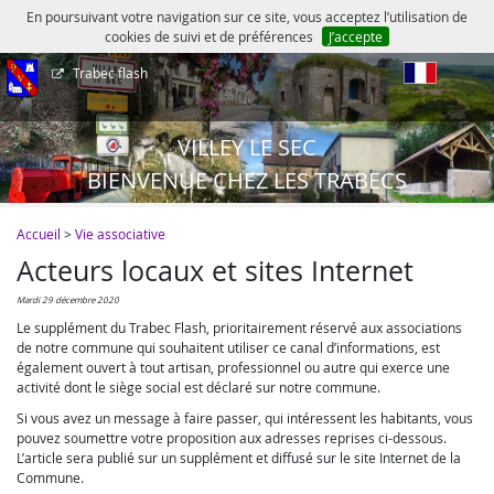
En poursuivant votre navigation sur ce site, vous acceptez l’utilisation de
cookies de suivi et de préférences
J’accepte
Trabec flash
fr
VILLEY LE SEC
BIENVENUE CHEZ LES TRABECS
Accueil
>
Vie associative
Acteurs locaux et sites Internet
mardi 29 décembre 2020
Le supplément du Trabec Flash, prioritairement réservé aux associations
de notre commune qui souhaitent utiliser ce canal d’informations, est
également ouvert à tout artisan, professionnel ou autre qui exerce une
activité dont le siège social est déclaré sur notre commune.
Si vous avez un message à faire passer, qui intéressent les habitants, vous
pouvez soumettre votre proposition aux adresses reprises ci-dessous.
L’article sera publié sur un supplément et diffusé sur le site Internet de la
Commune.