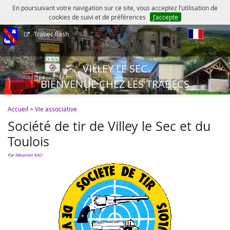
En poursuivant votre navigation sur ce site, vous acceptez l’utilisation de
cookies de suivi et de préférences
J’accepte
Trabec flash
fr
VILLEY LE SEC
BIENVENUE CHEZ LES TRABECS
Accueil
>
Vie associative
Société de tir de Villey le Sec et du
Toulois
par
Sébastien RAO