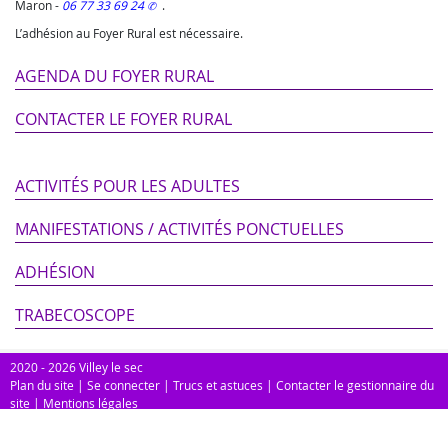
Maron
-
06 77 33 69 24
.
L’adhésion au Foyer Rural est nécessaire.
AGENDA DU FOYER RURAL
CONTACTER LE FOYER RURAL
ACTIVITÉS POUR LES ADULTES
MANIFESTATIONS / ACTIVITÉS PONCTUELLES
ADHÉSION
TRABECOSCOPE
2020 - 2026 Villey le sec
Plan du site
|
Se connecter
|
Trucs et astuces
|
Contacter le gestionnaire du
site
|
Mentions légales