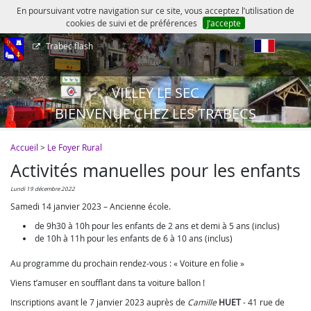
En poursuivant votre navigation sur ce site, vous acceptez l’utilisation de
cookies de suivi et de préférences
J’accepte
Trabec flash
fr
VILLEY LE SEC
BIENVENUE CHEZ LES TRABECS
Accueil
>
Le Foyer Rural
Activités manuelles pour les enfants
lundi 19 décembre 2022
Samedi 14 janvier 2023 – Ancienne école.
de 9h30 à 10h pour les enfants de 2 ans et demi à 5 ans (inclus)
de 10h à 11h pour les enfants de 6 à 10 ans (inclus)
Au programme du prochain rendez-vous : « Voiture en folie »
Viens t’amuser en soufflant dans ta voiture ballon !
Inscriptions avant le 7 janvier 2023 auprès de
Camille
HUET
-
41 rue de