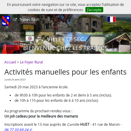
En poursuivant votre navigation sur ce site, vous acceptez l’utilisation de
cookies de suivi et de préférences
J’accepte
Trabec flash
fr
VILLEY LE SEC
BIENVENUE CHEZ LES TRABECS
Accueil
>
Le Foyer Rural
Activités manuelles pour les enfants
lundi 24 avril 2023
Samedi 20 mai 2023 à l’ancienne école.
de 9h30 à 10h pour les enfants de 2 et demi à 5 ans (inclus).
de 10h à 11h pour les enfants de 6 à 10 ans (inclus).
Au programme du prochain rendez-vous :
Un joli cadeau pour la meilleure des mamans
Inscriptions avant le 13 mai auprès de
Camille
HUET
-
41 rue de Maron
-
06 77 33 69 24