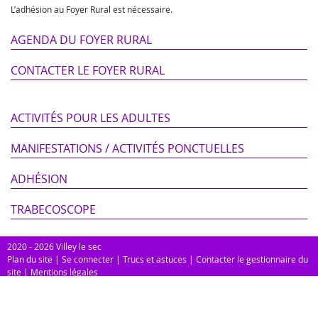
L’adhésion au Foyer Rural est nécessaire.
AGENDA DU FOYER RURAL
CONTACTER LE FOYER RURAL
ACTIVITÉS POUR LES ADULTES
MANIFESTATIONS / ACTIVITÉS PONCTUELLES
ADHÉSION
TRABECOSCOPE
2020 - 2026 Villey le sec
Plan du site
|
Se connecter
|
Trucs et astuces
|
Contacter le gestionnaire du
site
|
Mentions légales