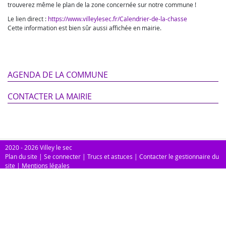
trouverez même le plan de la zone concernée sur notre commune !
Le lien direct :
https://www.villeylesec.fr/Calendrier-de-la-chasse
Cette information est bien sûr aussi affichée en mairie.
AGENDA DE LA COMMUNE
CONTACTER LA MAIRIE
2020 - 2026 Villey le sec
Plan du site
|
Se connecter
|
Trucs et astuces
|
Contacter le gestionnaire du
site
|
Mentions légales