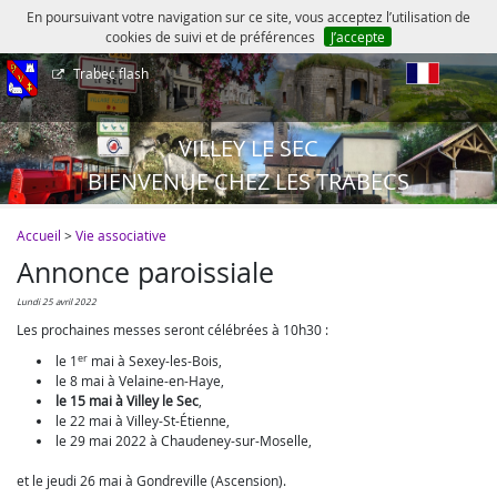
En poursuivant votre navigation sur ce site, vous acceptez l’utilisation de
cookies de suivi et de préférences
J’accepte
Trabec flash
fr
VILLEY LE SEC
BIENVENUE CHEZ LES TRABECS
Accueil
>
Vie associative
Annonce paroissiale
lundi 25 avril 2022
Les prochaines messes seront célébrées à 10h30 :
er
le 1
mai à Sexey-les-Bois,
le 8 mai à Velaine-en-Haye,
le 15 mai à Villey le Sec
,
le 22 mai à Villey-St-Étienne,
le 29 mai 2022 à Chaudeney-sur-Moselle,
et le jeudi 26 mai à Gondreville (Ascension).