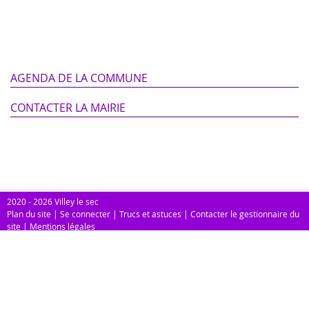
AGENDA DE LA COMMUNE
CONTACTER LA MAIRIE
2020 - 2026 Villey le sec
Plan du site
|
Se connecter
|
Trucs et astuces
|
Contacter le gestionnaire du
site
|
Mentions légales