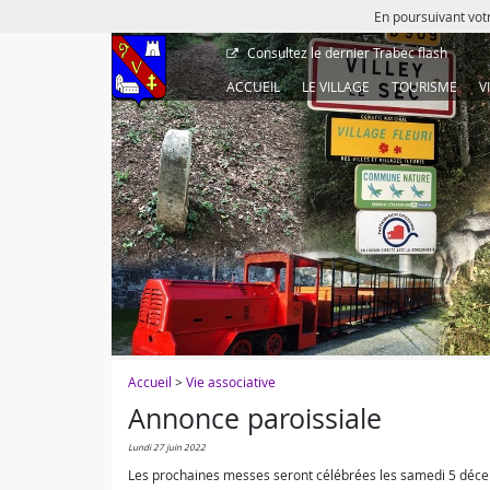
En poursuivant votr
Consultez le dernier
Trabec flash
ACCUEIL
LE VILLAGE
TOURISME
V
Accueil
>
Vie associative
Annonce paroissiale
lundi 27 juin 2022
Les prochaines messes seront célébrées les samedi 5 déc