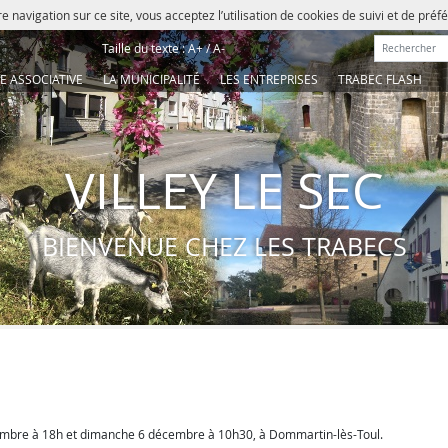
e navigation sur ce site, vous acceptez l’utilisation de cookies de suivi et de pré
Rechercher :
Taille du texte :
A+
/
A-
IE ASSOCIATIVE
LA MUNICIPALITÉ
LES ENTREPRISES
TRABEC FLASH
VILLEY LE SEC
BIENVENUE CHEZ LES TRABECS
embre à 18h et dimanche 6 décembre à 10h30, à Dommartin-lès-Toul.