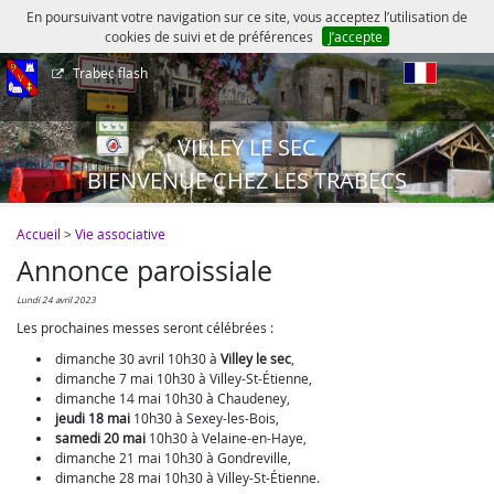
En poursuivant votre navigation sur ce site, vous acceptez l’utilisation de
cookies de suivi et de préférences
J’accepte
Trabec flash
fr
VILLEY LE SEC
BIENVENUE CHEZ LES TRABECS
Accueil
>
Vie associative
Annonce paroissiale
lundi 24 avril 2023
Les prochaines messes seront célébrées :
dimanche 30 avril 10h30 à
Villey le sec
,
dimanche 7 mai 10h30 à Villey-St-Étienne,
dimanche 14 mai 10h30 à Chaudeney,
jeudi 18 mai
10h30 à Sexey-les-Bois,
samedi 20 mai
10h30 à Velaine-en-Haye,
dimanche 21 mai 10h30 à Gondreville,
dimanche 28 mai 10h30 à Villey-St-Étienne.