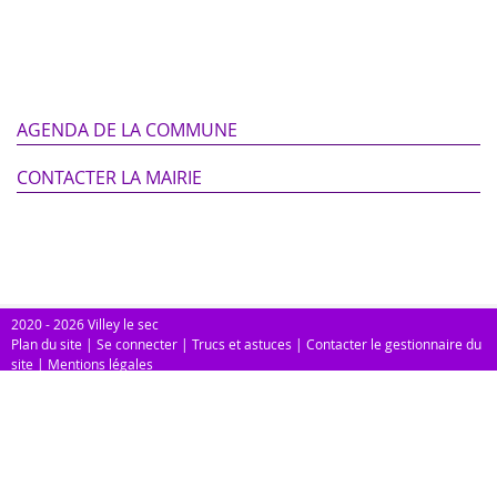
AGENDA DE LA COMMUNE
CONTACTER LA MAIRIE
2020 - 2026 Villey le sec
Plan du site
|
Se connecter
|
Trucs et astuces
|
Contacter le gestionnaire du
site
|
Mentions légales