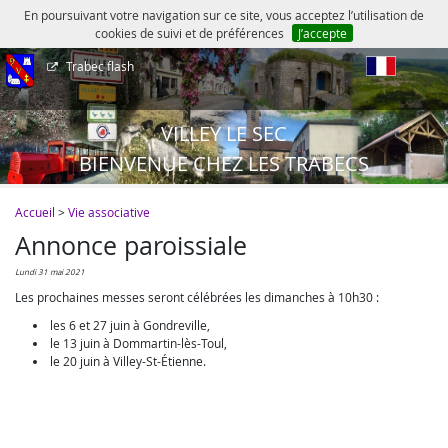
En poursuivant votre navigation sur ce site, vous acceptez l’utilisation de
cookies de suivi et de préférences
J’accepte
Trabec flash
fr
VILLEY LE SEC
BIENVENUE CHEZ LES TRABECS
Accueil
>
Vie associative
Annonce paroissiale
lundi 31 mai 2021
Les prochaines messes seront célébrées les dimanches à 10h30 :
les 6 et 27 juin à Gondreville,
le 13 juin à Dommartin-lès-Toul,
le 20 juin à Villey-St-Étienne.