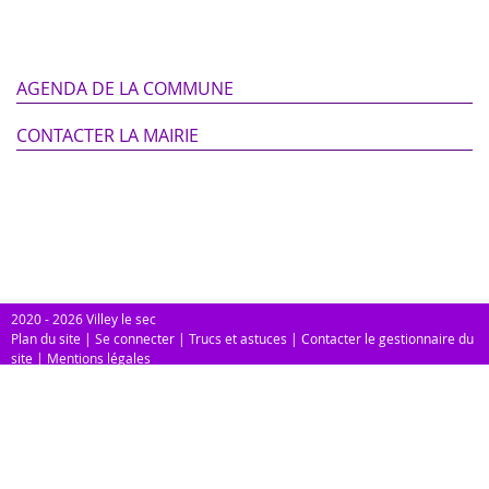
AGENDA DE LA COMMUNE
CONTACTER LA MAIRIE
2020 - 2026 Villey le sec
Plan du site
|
Se connecter
|
Trucs et astuces
|
Contacter le gestionnaire du
site
|
Mentions légales