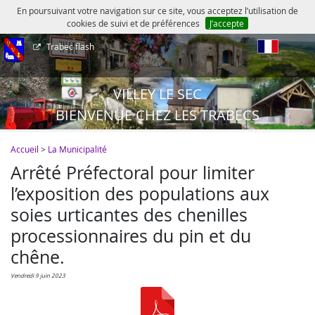
En poursuivant votre navigation sur ce site, vous acceptez l’utilisation de
cookies de suivi et de préférences
J’accepte
Trabec flash
fr
VILLEY LE SEC
BIENVENUE CHEZ LES TRABECS
Accueil
>
La Municipalité
Arrêté Préfectoral pour limiter
l’exposition des populations aux
soies urticantes des chenilles
processionnaires du pin et du
chêne.
vendredi 9 juin 2023