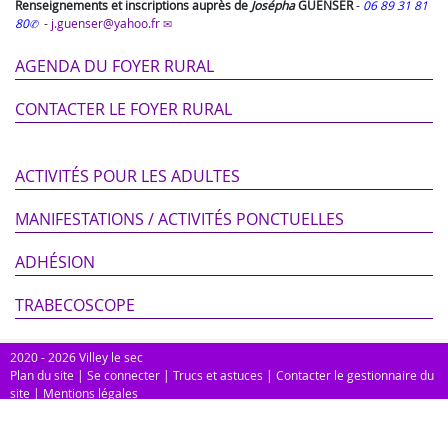
Renseignements et inscriptions auprès de
Josépha
GUENSER
-
06 89 31 81
80
-
j.guenser@yahoo.fr
AGENDA DU FOYER RURAL
CONTACTER LE FOYER RURAL
ACTIVITÉS POUR LES ADULTES
MANIFESTATIONS / ACTIVITÉS PONCTUELLES
ADHÉSION
TRABECOSCOPE
2020 - 2026 Villey le sec
Plan du site
|
Se connecter
|
Trucs et astuces
|
Contacter le gestionnaire du
site
|
Mentions légales