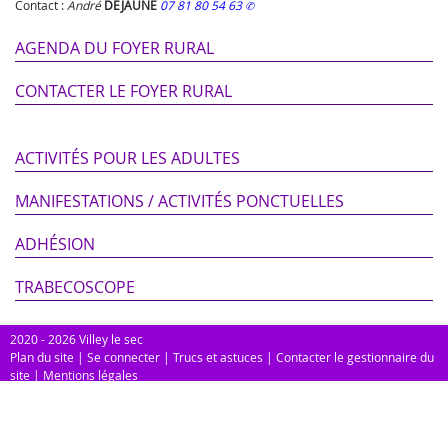
Contact :
André
DEJAUNE
07 81 80 54 63
AGENDA DU FOYER RURAL
CONTACTER LE FOYER RURAL
ACTIVITÉS POUR LES ADULTES
MANIFESTATIONS / ACTIVITÉS PONCTUELLES
ADHÉSION
TRABECOSCOPE
2020 - 2026 Villey le sec
Plan du site
|
Se connecter
|
Trucs et astuces
|
Contacter le gestionnaire du
site
|
Mentions légales