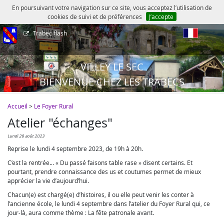
En poursuivant votre navigation sur ce site, vous acceptez l’utilisation de
cookies de suivi et de préférences
J’accepte
Trabec flash
fr
VILLEY LE SEC
BIENVENUE CHEZ LES TRABECS
Accueil
>
Le Foyer Rural
Atelier "échanges"
lundi 28 août 2023
Reprise le lundi 4 septembre 2023, de 19h à 20h.
C’est la rentrée... « Du passé faisons table rase » disent certains. Et
pourtant, prendre connaissance des us et coutumes permet de mieux
apprécier la vie d’aujourd’hui.
Chacun(e) est chargé(e) d’histoires, il ou elle peut venir les conter à
l’ancienne école, le lundi 4 septembre dans l’atelier du Foyer Rural qui, ce
jour-là, aura comme thème : La fête patronale avant.