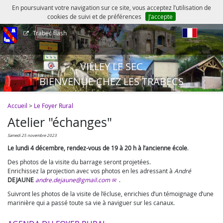
En poursuivant votre navigation sur ce site, vous acceptez l’utilisation de
cookies de suivi et de préférences
J’accepte
Trabec flash
fr
VILLEY LE SEC
BIENVENUE CHEZ LES TRABECS
Accueil
>
Le Foyer Rural
Atelier "échanges"
samedi 25 novembre 2023
Le lundi 4 décembre, rendez-vous de 19 à 20 h à l’ancienne école
.
Des photos de la visite du barrage seront projetées.
Enrichissez la projection avec vos photos en les adressant à
André
DEJAUNE
andre.dejaune@gmail.com
.
Suivront les photos de la visite de l’écluse, enrichies d’un témoignage d’une
marinière qui a passé toute sa vie à naviguer sur les canaux.