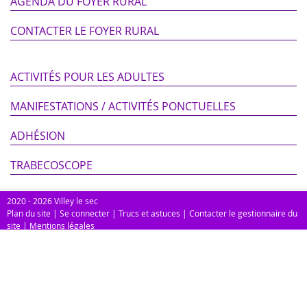
AGENDA DU FOYER RURAL
CONTACTER LE FOYER RURAL
ACTIVITÉS POUR LES ADULTES
MANIFESTATIONS / ACTIVITÉS PONCTUELLES
ADHÉSION
TRABECOSCOPE
2020 - 2026 Villey le sec
Plan du site
|
Se connecter
|
Trucs et astuces
|
Contacter le gestionnaire du
site
|
Mentions légales