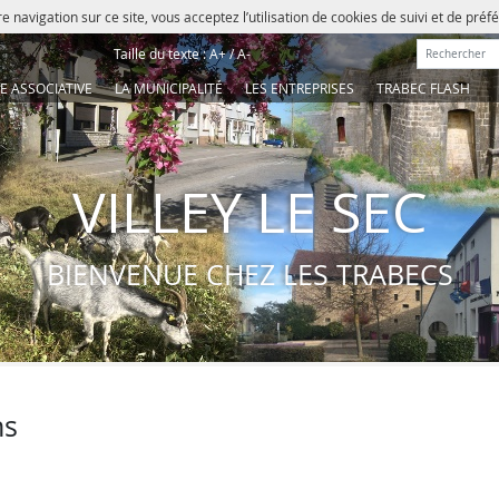
e navigation sur ce site, vous acceptez l’utilisation de cookies de suivi et de pré
Rechercher :
Taille du texte :
A+
/
A-
IE ASSOCIATIVE
LA MUNICIPALITÉ
LES ENTREPRISES
TRABEC FLASH
VILLEY LE SEC
BIENVENUE CHEZ LES TRABECS
ns