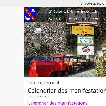
En poursuivant votr
Consultez le dernier
Trabec flash
ACCUEIL
LE VILLAGE
TOURISME
V
Accueil
>
Le Foyer Rural
Calendrier des manifestatio
lundi 23 octobre 2023
Calendrier des manifestations