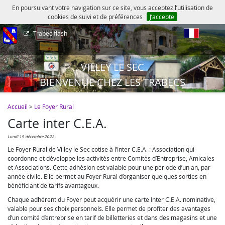
En poursuivant votre navigation sur ce site, vous acceptez l’utilisation de
cookies de suivi et de préférences
J’accepte
Trabec flash
fr
VILLEY LE SEC
BIENVENUE CHEZ LES TRABECS
Accueil
>
Le Foyer Rural
Carte inter C.E.A.
lundi 19 décembre 2022
Le Foyer Rural de Villey le Sec cotise à l’Inter C.E.A. : Association qui
coordonne et développe les activités entre Comités d’Entreprise, Amicales
et Associations. Cette adhésion est valable pour une période d’un an, par
année civile. Elle permet au Foyer Rural d’organiser quelques sorties en
bénéficiant de tarifs avantageux.
Chaque adhérent du Foyer peut acquérir une carte Inter C.E.A. nominative,
valable pour ses choix personnels. Elle permet de profiter des avantages
d’un comité d’entreprise en tarif de billetteries et dans des magasins et une