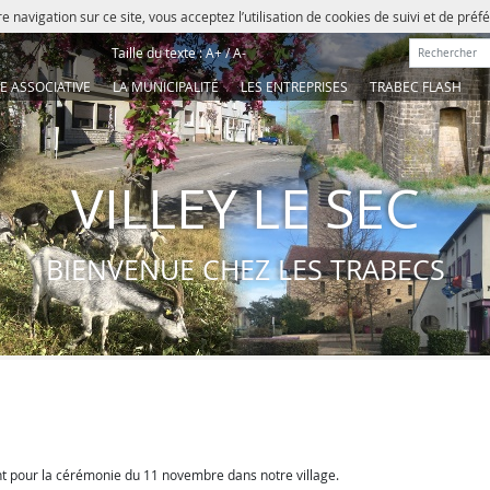
e navigation sur ce site, vous acceptez l’utilisation de cookies de suivi et de pré
Rechercher :
Taille du texte :
A+
/
A-
IE ASSOCIATIVE
LA MUNICIPALITÉ
LES ENTREPRISES
TRABEC FLASH
VILLEY LE SEC
BIENVENUE CHEZ LES TRABECS
 pour la cérémonie du 11 novembre dans notre village.