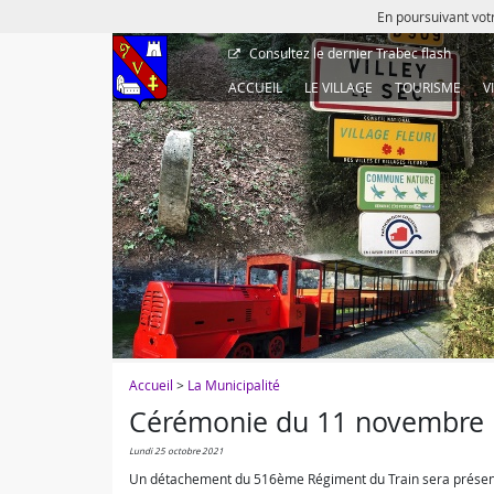
En poursuivant votr
Consultez le dernier
Trabec flash
ACCUEIL
LE VILLAGE
TOURISME
V
Accueil
>
La Municipalité
Cérémonie du 11 novembre
lundi 25 octobre 2021
Un détachement du 516ème Régiment du Train sera présent