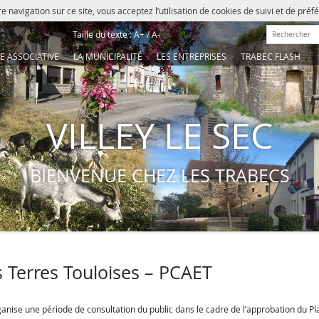
e navigation sur ce site, vous acceptez l’utilisation de cookies de suivi et de pré
Rechercher :
Taille du texte :
A+
/
A-
IE ASSOCIATIVE
LA MUNICIPALITÉ
LES ENTREPRISES
TRABEC FLASH
VILLEY LE SEC
BIENVENUE CHEZ LES TRABECS
erres Touloises – PCAET
se une période de consultation du public dans le cadre de l’approbation du Pl