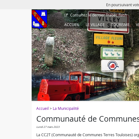
En poursuivant votr
Consultez le dernier
Trabec flash
ACCUEIL
LE VILLAGE
TOURISME
V
Accueil
>
La Municipalité
Communauté de Communes T
lundi 27 mars 2023
La CC2T (Communauté de Communes Terres Touloises) organi