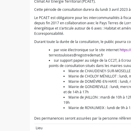
Climat Air Energie Territorial (PCAET).
Cette période de consultation durera du lundi 3 avril 2023 à
Le PCAET est obligatoire pour les intercommunalités à fisca
depuis fin 2017 en collaboration avec le Pays Terres de Lor
énergétique et s’articule autour de 6 axes : Habitat et amé
Ecoresponsabilité.
Durant toute la durée de la consultation, le public pourra c
par voie électronique sur le site internet
https:
terrestouloises@registredemat.fr
sur support papier au siège de la CC2T, à Ecro
points de consultation situés dans les mairies suiv
Mairie de CHAUDENEY-SUR-MOSELLE : l
Mairie de CHOLOY MÉNILLOT : lundi, m
Mairie de DOMÈVRE-EN-HAYE : lundi, ma
Mairie de GONDREVILLE : lundi, mercre
et de 14h à 17h
Mairie de JAILLON : mardi de 10h à 12
19h
Mairie de ROYAUMEIX : lundi de 9h à 1
Des permanences seront assurées par la personne référente 
Lieu