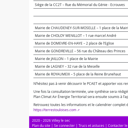
Siège de la CC2T – Rue du Mémorial du Génie - Ecrouves
Mairie de CHAUDENEY-SUR-MOSELLE – 1 place de la Mair
Mairie de CHOLOY MENILLOT – 1 rue marcel André
Mairie de DOMEVRE-EN-HAYE – 2 place de l’Eglise
Mairie de GONDREVILLE – 56 rue du Château des Princes
Mairie de JAILLON – 1 place de la Mairie
Mairie de LAGNEY – 32 rue de la Meselle
Mairie de ROYAUMEIX – 5 place de la Reine Brunehaut
N’hésitez pas à venir découvrir le PCAET et apporter vos re
Une fois la consultation terminée, une synthèse sera rédigée
Plan Climat Air Énergie Territorial sera ensuite soumis à l
Retrouvez toutes les informations et le calendrier complet d
https://terrestouloises.com
2020 - 2026 Villey le sec
Plan du site
|
Se connecter
|
Trucs et astuces
|
Contacter le