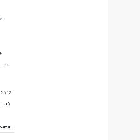
nés
t-
autres
30 à 12h
7h30 à
suivant :