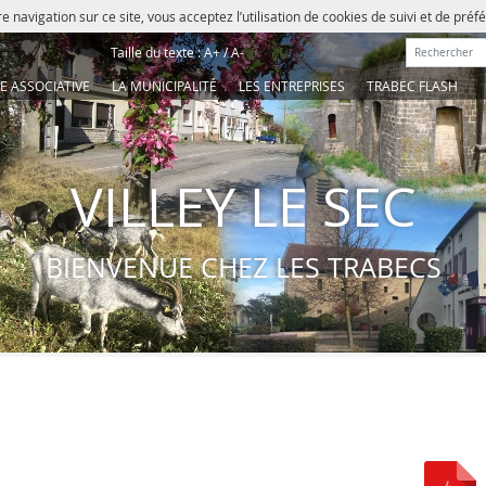
e navigation sur ce site, vous acceptez l’utilisation de cookies de suivi et de pré
Rechercher :
Taille du texte :
A+
/
A-
IE ASSOCIATIVE
LA MUNICIPALITÉ
LES ENTREPRISES
TRABEC FLASH
VILLEY LE SEC
BIENVENUE CHEZ LES TRABECS