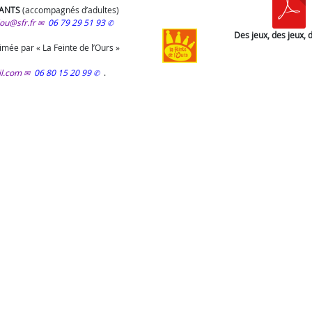
FANTS
(accompagnés d’adultes)
lou@sfr.fr
06 79 29 51 93
Des jeux, des jeux, d
nimée par « La Feinte de l’Ours »
l.com
06 80 15 20 99
.