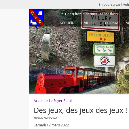
En poursuivant votr
Consultez le dernier
Trabec flash
ACCUEIL
LE VILLAGE
TOURISME
V
Accueil
>
Le Foyer Rural
Des jeux, des jeux des jeux !
mardi 22 février 2022
Samedi 12 mars 2022