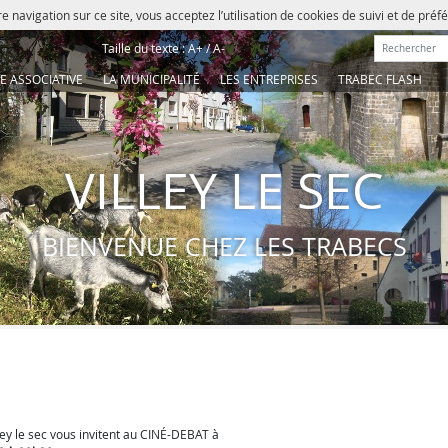
e navigation sur ce site, vous acceptez l’utilisation de cookies de suivi et de pré
Rechercher :
Taille du texte :
A+
/
A-
IE ASSOCIATIVE
LA MUNICIPALITÉ
LES ENTREPRISES
TRABEC FLASH
VILLEY LE SEC
BIENVENUE CHEZ LES TRABECS
ley le sec vous invitent au CINÉ-DEBAT à