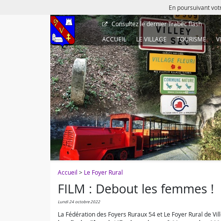
En poursuivant votr
Consultez le dernier
Trabec flash
ACCUEIL
LE VILLAGE
TOURISME
V
Accueil
>
Le Foyer Rural
FILM : Debout les femmes !
lundi 24 octobre 2022
La Fédération des Foyers Ruraux 54 et Le Foyer Rural de Vil