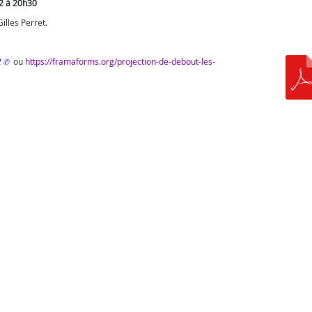
22 à 20h30
illes Perret.
2
ou
https://framaforms.org/projection-de-debout-les-