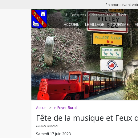
En poursuivant votr
Consultez le dernier
Trabec flash
ACCUEIL
LE VILLAGE
TOURISME
V
Accueil
>
Le Foyer Rural
Fête de la musique et Feux d
lundi 24 avril 2023
Samedi 17 juin 2023