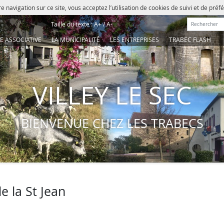
e navigation sur ce site, vous acceptez l’utilisation de cookies de suivi et de pré
Rechercher :
Taille du texte :
A+
/
A-
IE ASSOCIATIVE
LA MUNICIPALITÉ
LES ENTREPRISES
TRABEC FLASH
VILLEY LE SEC
BIENVENUE CHEZ LES TRABECS
e la St Jean