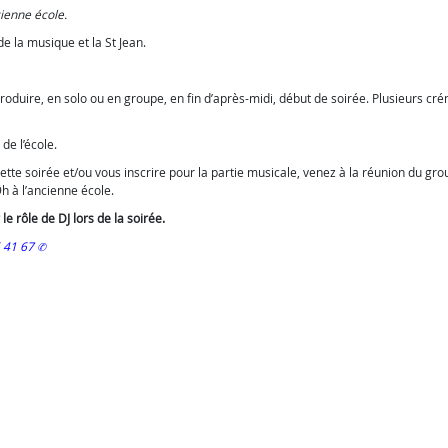
cienne école.
e la musique et la St Jean.
 produire, en solo ou en groupe, en fin d’après-midi, début de soirée. Plusieurs cr
de l’école.
cette soirée et/ou vous inscrire pour la partie musicale, venez à la réunion du gr
h à l’ancienne école.
 rôle de DJ lors de la soirée.
6 41 67