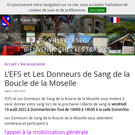
En poursuivant votre navigation sur ce site, vous acceptez l’utilisation de
cookies de suivi et de préférences
J’accepte
Trabec flash
fr
VILLEY LE SEC
BIENVENUE CHEZ LES TRABECS
Accueil
>
Vie associative
L’EFS et Les Donneurs de Sang de la
Boucle de la Moselle
mardi 2 août 2022
l’EFS et Les Donneurs de Sang de la Boucle de la Moselle vous invitent à
venir donner votre sang lors de la prochaine collecte de sang le
vendredi
19 août 2022 à Dommartin-les-Toul de 16h00 à 19h30 à la salle Domm’Ino
Les Donneurs de Sang de la Boucle de la Moselle vous attendent
nombreux et participent à
l’appel à la mobilisation générale