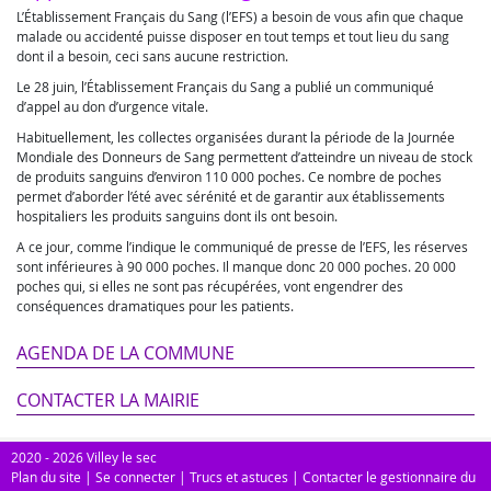
L’Établissement Français du Sang (l’EFS) a besoin de vous afin que chaque
malade ou accidenté puisse disposer en tout temps et tout lieu du sang
dont il a besoin, ceci sans aucune restriction.
Le 28 juin, l’Établissement Français du Sang a publié un communiqué
d’appel au don d’urgence vitale.
Habituellement, les collectes organisées durant la période de la Journée
Mondiale des Donneurs de Sang permettent d’atteindre un niveau de stock
de produits sanguins d’environ 110 000 poches. Ce nombre de poches
permet d’aborder l’été avec sérénité et de garantir aux établissements
hospitaliers les produits sanguins dont ils ont besoin.
A ce jour, comme l’indique le communiqué de presse de l’EFS, les réserves
sont inférieures à 90 000 poches. Il manque donc 20 000 poches. 20 000
poches qui, si elles ne sont pas récupérées, vont engendrer des
conséquences dramatiques pour les patients.
AGENDA DE LA COMMUNE
CONTACTER LA MAIRIE
2020 - 2026 Villey le sec
Plan du site
|
Se connecter
|
Trucs et astuces
|
Contacter le gestionnaire du