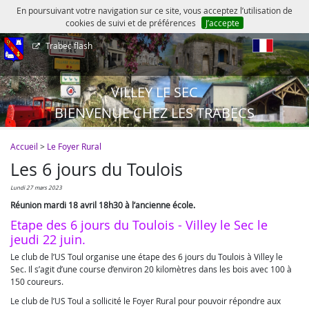
En poursuivant votre navigation sur ce site, vous acceptez l’utilisation de
cookies de suivi et de préférences
J’accepte
Trabec flash
fr
VILLEY LE SEC
BIENVENUE CHEZ LES TRABECS
Accueil
>
Le Foyer Rural
Les 6 jours du Toulois
lundi 27 mars 2023
Réunion mardi 18 avril 18h30 à l’ancienne école.
Etape des 6 jours du Toulois - Villey le Sec le
jeudi 22 juin.
Le club de l’US Toul organise une étape des 6 jours du Toulois à Villey le
Sec. Il s’agit d’une course d’environ 20 kilomètres dans les bois avec 100 à
150 coureurs.
Le club de l’US Toul a sollicité le Foyer Rural pour pouvoir répondre aux