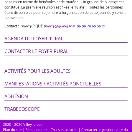
besoins en terme de bénévoles et de matériel. Un groupe de pilotage est
constitué. La première réunion est fixée le 18 avril. Toutes les personnes
étant disponibles pour se joindre à l’organisation de cette journée y seront
bienvenues.
Contact :
Thierry
PIQUE
thierry@quipiq.fr
06 08 78 69 50
AGENDA DU FOYER RURAL
CONTACTER LE FOYER RURAL
ACTIVITÉS POUR LES ADULTES
MANIFESTATIONS / ACTIVITÉS PONCTUELLES
ADHÉSION
TRABECOSCOPE
2020 - 2026 Villey le sec
Plan du site
|
Se connecter
|
Trucs et astuces
|
Contacter le gestionnaire du