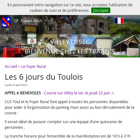
En poursuivant votre navigation sur ce site, vous acceptez l’utilisation de
cookies de suivi et de préférences
J’accepte
Trabec flash
fr
VILLEY LE SEC
BIENVENUE CHEZ LES TRABECS
Accueil
>
Le Foyer Rural
Les 6 jours du Toulois
lundi 24 avril 2023
APPEL A BENEVOLES
-
Course sur Villey le sec le jeudi 22 juin
.
L’US Toul et le Foyer Rural font appel à toutes les personnes disponibles
pour aider à l’organisation du parking mais aussi au bon déroulement de la
course .
Il serait idéal de pouvoir compter sur une équipe d’une quinzaine de
personnes .
La tranche horaire pour l’ensemble de la manifestation est de 18 h à 21h