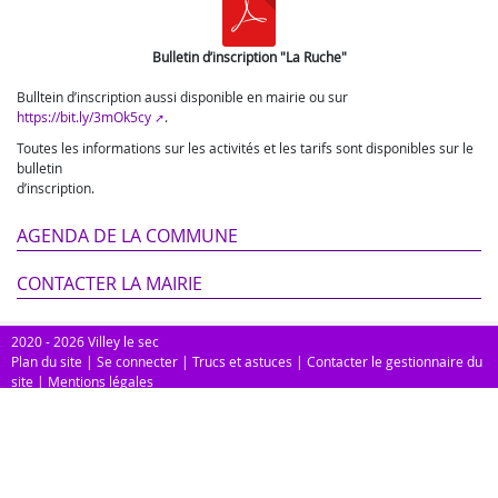
Bulletin d’inscription "La Ruche"
Bulltein d’inscription aussi disponible en mairie ou sur
https://bit.ly/3mOk5cy
.
Toutes les informations sur les activités et les tarifs sont disponibles sur le
bulletin
d’inscription.
AGENDA DE LA COMMUNE
CONTACTER LA MAIRIE
2020 - 2026 Villey le sec
Plan du site
|
Se connecter
|
Trucs et astuces
|
Contacter le gestionnaire du
site
|
Mentions légales