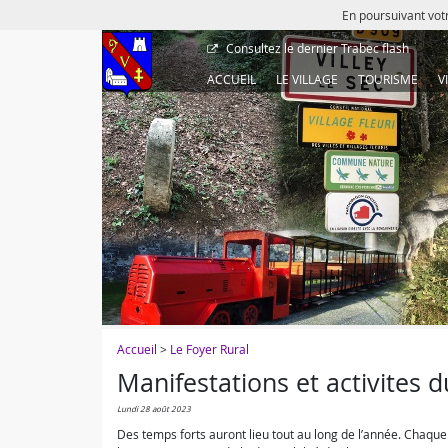
En poursuivant votr
Consultez le dernier
Trabec flash
ACCUEIL
LE VILLAGE
TOURISME
V
Accueil
>
Le Foyer Rural
Manifestations et activites d
lundi 28 août 2023
Des temps forts auront lieu tout au long de l’année. Chaq