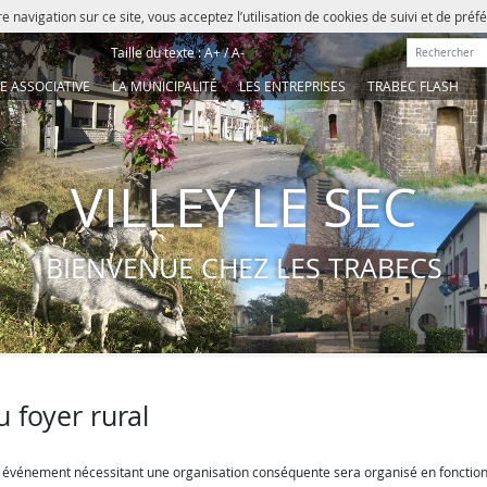
e navigation sur ce site, vous acceptez l’utilisation de cookies de suivi et de pré
Rechercher :
Taille du texte :
A+
/
A-
IE ASSOCIATIVE
LA MUNICIPALITÉ
LES ENTREPRISES
TRABEC FLASH
VILLEY LE SEC
BIENVENUE CHEZ LES TRABECS
u foyer rural
ue événement nécessitant une organisation conséquente sera organisé en fonctio