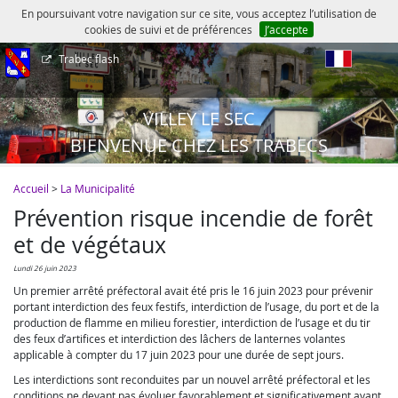
En poursuivant votre navigation sur ce site, vous acceptez l’utilisation de
cookies de suivi et de préférences
J’accepte
Trabec flash
fr
VILLEY LE SEC
BIENVENUE CHEZ LES TRABECS
Accueil
>
La Municipalité
Prévention risque incendie de forêt
et de végétaux
lundi 26 juin 2023
Un premier arrêté préfectoral avait été pris le 16 juin 2023 pour prévenir
portant interdiction des feux festifs, interdiction de l’usage, du port et de la
production de flamme en milieu forestier, interdiction de l’usage et du tir
des feux d’artifices et interdiction des lâchers de lanternes volantes
applicable à compter du 17 juin 2023 pour une durée de sept jours.
Les interdictions sont reconduites par un nouvel arrêté préfectoral et les
conditions ne devant pas évoluer favorablement et significativement avant