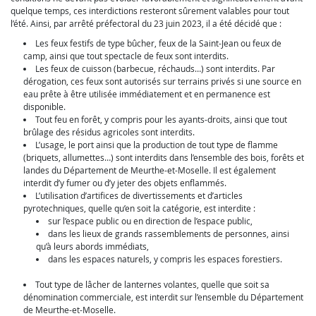
quelque temps, ces interdictions resteront sûrement valables pour tout
l’été. Ainsi, par arrêté préfectoral du 23 juin 2023, il a été décidé que :
Les feux festifs de type bûcher, feux de la Saint-Jean ou feux de
camp, ainsi que tout spectacle de feux sont interdits.
Les feux de cuisson (barbecue, réchauds…) sont interdits. Par
dérogation, ces feux sont autorisés sur terrains privés si une source en
eau prête à être utilisée immédiatement et en permanence est
disponible.
Tout feu en forêt, y compris pour les ayants-droits, ainsi que tout
brûlage des résidus agricoles sont interdits.
L’usage, le port ainsi que la production de tout type de flamme
(briquets, allumettes…) sont interdits dans l’ensemble des bois, forêts et
landes du Département de Meurthe-et-Moselle. Il est également
interdit d’y fumer ou d’y jeter des objets enflammés.
L’utilisation d’artifices de divertissements et d’articles
pyrotechniques, quelle qu’en soit la catégorie, est interdite :
sur l’espace public ou en direction de l’espace public,
dans les lieux de grands rassemblements de personnes, ainsi
qu’à leurs abords immédiats,
dans les espaces naturels, y compris les espaces forestiers.
Tout type de lâcher de lanternes volantes, quelle que soit sa
dénomination commerciale, est interdit sur l’ensemble du Département
de Meurthe-et-Moselle.