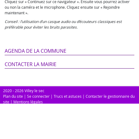
Cliquez sur « Continuez sur ce navigateur ». Ensuite vous pourrez activer
ou non la caméra et le microphone. Cliquez ensuite sur « Rejoindre
maintenant ».
Conseil : l’utilisation d’un casque audio ou d’écouteurs classiques est
préférable pour éviter les bruits parasites.
AGENDA DE LA COMMUNE
CONTACTER LA MAIRIE
2020 - 2026 Villey le sec
Plan du site
|
Se connecter
|
Trucs et astuces
|
Contacter le gestionnaire du
site
|
Mentions légales