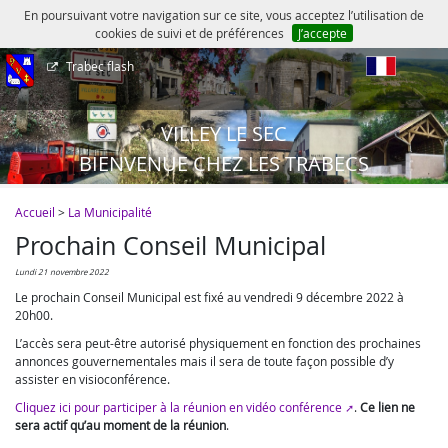
En poursuivant votre navigation sur ce site, vous acceptez l’utilisation de
cookies de suivi et de préférences
J’accepte
Trabec flash
fr
VILLEY LE SEC
BIENVENUE CHEZ LES TRABECS
Accueil
>
La Municipalité
Prochain Conseil Municipal
lundi 21 novembre 2022
Le prochain Conseil Municipal est fixé au vendredi 9 décembre 2022 à
20h00.
L’accès sera peut-être autorisé physiquement en fonction des prochaines
annonces gouvernementales mais il sera de toute façon possible d’y
assister en visioconférence.
Cliquez ici pour participer à la réunion en vidéo conférence
.
Ce lien ne
sera actif qu’au moment de la réunion
.