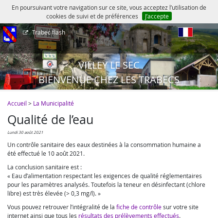
En poursuivant votre navigation sur ce site, vous acceptez l’utilisation de
cookies de suivi et de préférences
J’accepte
Trabec flash
fr
VILLEY LE SEC
BIENVENUE CHEZ LES TRABECS
Accueil
>
La Municipalité
Qualité de l’eau
lundi 30 août 2021
Un contrôle sanitaire des eaux destinées à la consommation humaine a
été effectué le 10 août 2021.
La conclusion sanitaire est :
« Eau d’alimentation respectant les exigences de qualité réglementaires
pour les paramètres analysés. Toutefois la teneur en désinfectant (chlore
libre) est très élevée (> 0,3 mg/l). »
Vous pouvez retrouver l’intégralité de la
fiche de contrôle
sur votre site
internet ainsi que tous les
résultats des prélèvements effectués
.