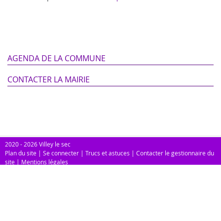
AGENDA DE LA COMMUNE
CONTACTER LA MAIRIE
2020 - 2026 Villey le sec
Plan du site
|
Se connecter
|
Trucs et astuces
|
Contacter le gestionnaire du
site
|
Mentions légales