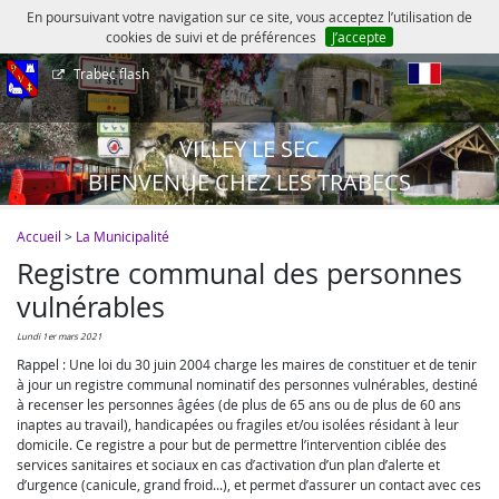
En poursuivant votre navigation sur ce site, vous acceptez l’utilisation de
cookies de suivi et de préférences
J’accepte
Trabec flash
fr
VILLEY LE SEC
BIENVENUE CHEZ LES TRABECS
Accueil
>
La Municipalité
Registre communal des personnes
vulnérables
lundi 1er mars 2021
Rappel : Une loi du 30 juin 2004 charge les maires de constituer et de tenir
à jour un registre communal nominatif des personnes vulnérables, destiné
à recenser les personnes âgées (de plus de 65 ans ou de plus de 60 ans
inaptes au travail), handicapées ou fragiles et/ou isolées résidant à leur
domicile. Ce registre a pour but de permettre l’intervention ciblée des
services sanitaires et sociaux en cas d’activation d’un plan d’alerte et
d’urgence (canicule, grand froid...), et permet d’assurer un contact avec ces