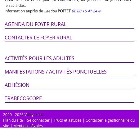
le sac à dos.
Information auprès de
Laetitia
POFFET
06 88 15 41 24
AGENDA DU FOYER RURAL
CONTACTER LE FOYER RURAL
ACTIVITÉS POUR LES ADULTES
MANIFESTATIONS / ACTIVITÉS PONCTUELLES
ADHÉSION
TRABECOSCOPE
2020 - 2026 Villey le sec
Plan du site
|
Se connecter
|
Trucs et astuces
|
Contacter le gestionnaire du
site
|
Mentions légales