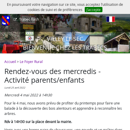
En poursuivant votre navigation sur ce site, vous acceptez l’utilisation de
cookies de suivi et de préférences
J’accepte
Trabec flash
fr
VILLEY LE SEC
BIENVENUE CHEZ LES TRABECS
Accueil
>
Le Foyer Rural
Rendez-vous des mercredis -
Activité parents/enfants
lundi 25 avril 2022
Mercredi 4 mai 2022 à 14h30
Pour le 4 mai, nous avons prévu de profiter du printemps pour faire une
balade à la découverte des bois alentours et apprendre à reconnaître les
arbres.
Rdv à 14H30 sur la place devant la mairie.
Venir avec une bonne paire de chaussures, une gourde et un goûter dans