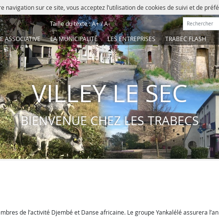
e navigation sur ce site, vous acceptez l’utilisation de cookies de suivi et de pré
Rechercher :
Taille du texte :
A+
/
A-
IE ASSOCIATIVE
LA MUNICIPALITÉ
LES ENTREPRISES
TRABEC FLASH
VILLEY LE SEC
BIENVENUE CHEZ LES TRABECS
mbres de l’activité Djembé et Danse africaine. Le groupe Yankalélé assurera l’a