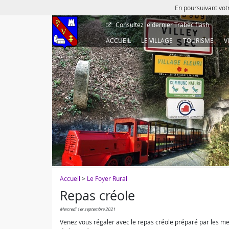
En poursuivant votr
Consultez le dernier
Trabec flash
ACCUEIL
LE VILLAGE
TOURISME
V
Accueil
>
Le Foyer Rural
Repas créole
mercredi 1er septembre 2021
Venez vous régaler avec le repas créole préparé par les me