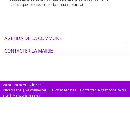
(esthétique, plomberie, restauration, loisirs…)
AGENDA DE LA COMMUNE
CONTACTER LA MAIRIE
2020 - 2026 Villey le sec
Plan du site
|
Se connecter
|
Trucs et astuces
|
Contacter le gestionnaire du
site
|
Mentions légales