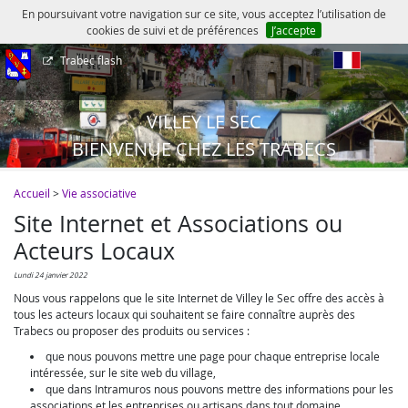
En poursuivant votre navigation sur ce site, vous acceptez l’utilisation de
cookies de suivi et de préférences
J’accepte
Trabec flash
fr
VILLEY LE SEC
BIENVENUE CHEZ LES TRABECS
Accueil
>
Vie associative
Site Internet et Associations ou
Acteurs Locaux
lundi 24 janvier 2022
Nous vous rappelons que le site Internet de Villey le Sec offre des accès à
tous les acteurs locaux qui souhaitent se faire connaître auprès des
Trabecs ou proposer des produits ou services :
que nous pouvons mettre une page pour chaque entreprise locale
intéressée, sur le site web du village,
que dans Intramuros nous pouvons mettre des informations pour les
associations et les entreprises ou artisans dans tout domaine