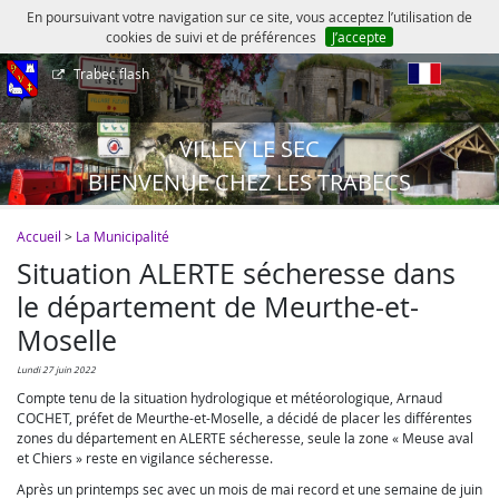
En poursuivant votre navigation sur ce site, vous acceptez l’utilisation de
cookies de suivi et de préférences
J’accepte
Trabec flash
fr
VILLEY LE SEC
BIENVENUE CHEZ LES TRABECS
Accueil
>
La Municipalité
Situation ALERTE sécheresse dans
le département de Meurthe-et-
Moselle
lundi 27 juin 2022
Compte tenu de la situation hydrologique et météorologique, Arnaud
COCHET, préfet de Meurthe-et-Moselle, a décidé de placer les différentes
zones du département en ALERTE sécheresse, seule la zone « Meuse aval
et Chiers » reste en vigilance sécheresse.
Après un printemps sec avec un mois de mai record et une semaine de juin