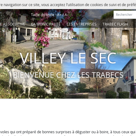
e navigation sur ce site, vous acceptez l’utilisation de cookies de suivi et de pré
Rechercher :
Taille du texte :
A+
/
A-
IE ASSOCIATIVE
LA MUNICIPALITÉ
LES ENTREPRISES
TRABEC FLASH
VILLEY LE SEC
BIENVENUE CHEZ LES TRABECS
les qui ont préparé de bonnes surprises à déguster ou à boire, à tous ceux qui