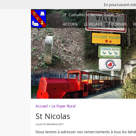
En poursuivant votr
Consultez le dernier
Trabec flash
ACCUEIL
LE VILLAGE
TOURISME
V
Accueil
>
Le Foyer Rural
St Nicolas
lundi 20 décembre 2021
Nous tenons à adresser nos remerciements à tous les bénévo